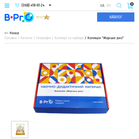
0
(068) 418-61-24
UA
RU
(093) 974-66-94
КАТАЛОГ
(095) 987-29-55
Назад
Головна
Каталог
Географія
Колекції та гербарії
Колекція "Морське дно"