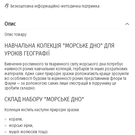
Безкоштовна інформаційно-методична підтримка
Опис
Опис товару:
НАВЧАЛЬНА КОЛЕКЦІЯ "МОРСЬКЕ ДНО" ДЛЯ
УРОКІВ ГЕОГРАФІЇ
Вивчення рослинного та тваринного світу морського дна потребує
наявності різних навчальних колекцій, гербаріїв та інших роздаткових
матеріалів. Адже саме природні зразки допомагають краще зрозуміти
всі особливості будови та відмінності різних представників флори та
фауни — за допомогою самих лише ілюстрацій в підручнику це
зробити складно.
СКЛАД НАБОРУ "МОРСЬКЕ ДНО"
Колекція містить наступні природні зразки:
корали,
морські зірки,
мушлі молюсків тощо.