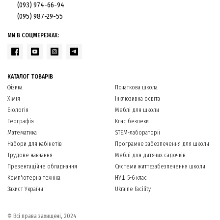
(093) 974-66-94
(095) 987-29-55
МИ В СОЦМЕРЕЖАХ:
КАТАЛОГ ТОВАРІВ
Фізика
Початкова школа
Хімія
Інклюзивна освіта
Біологія
Меблі для школи
Географія
Клас безпеки
Математика
STEM-лабораторії
Набори для кабінетів
Програмне забезпечення для школи
Трудове навчання
Меблі для дитячих садочків
Презентаційне обладнання
Системи життєзабезпечення школи
Комп'ютерна техніка
НУШ 5-6 клас
Захист України
Ukraine Facility
© Всі права захищені, 2024