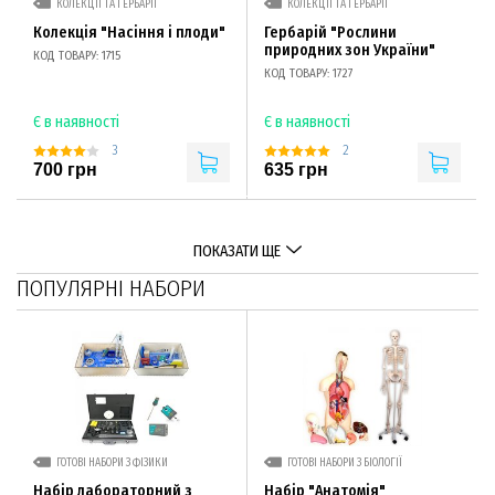
КОЛЕКЦІЇ ТА ГЕРБАРІЇ
КОЛЕКЦІЇ ТА ГЕРБАРІЇ
Колекція "Насіння і плоди"
Гербарій "Рослини
природних зон України"
КОД ТОВАРУ: 1715
КОД ТОВАРУ: 1727
Є в наявності
Є в наявності
3
2
700 грн
635 грн
ПОКАЗАТИ ЩЕ
ПОПУЛЯРНІ НАБОРИ
ГОТОВІ НАБОРИ З ФІЗИКИ
ГОТОВІ НАБОРИ З БІОЛОГІЇ
Набір лабораторний з
Набір "Анатомія"