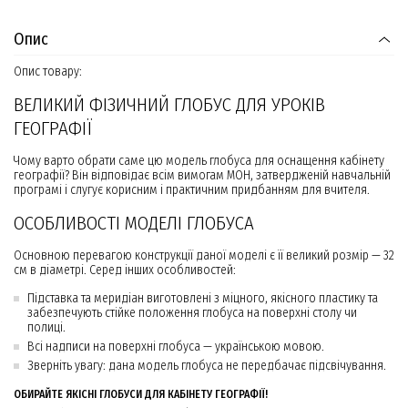
Опис
Опис товару:
ВЕЛИКИЙ ФІЗИЧНИЙ ГЛОБУС ДЛЯ УРОКІВ
ГЕОГРАФІЇ
Чому варто обрати саме цю модель глобуса для оснащення кабінету
географії? Він відповідає всім вимогам МОН, затвердженій навчальній
програмі і слугує корисним і практичним придбанням для вчителя.
ОСОБЛИВОСТІ МОДЕЛІ ГЛОБУСА
Основною перевагою конструкції даної моделі є її великий розмір — 32
см в діаметрі. Серед інших особливостей:
Підставка та меридіан виготовлені з міцного, якісного пластику та
забезпечують стійке положення глобуса на поверхні столу чи
полиці.
Всі надписи на поверхні глобуса — українською мовою.
Зверніть увагу: дана модель глобуса не передбачає підсвічування.
ОБИРАЙТЕ ЯКІСНІ ГЛОБУСИ ДЛЯ КАБІНЕТУ ГЕОГРАФІЇ!