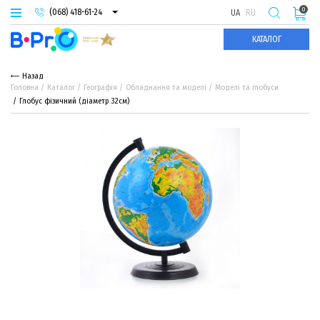
0
(068) 418-61-24
UA
RU
(093) 974-66-94
КАТАЛОГ
(095) 987-29-55
Назад
Головна
Каталог
Географія
Обладнання та моделі
Моделі та глобуси
Глобус фізичний (діаметр 32см)