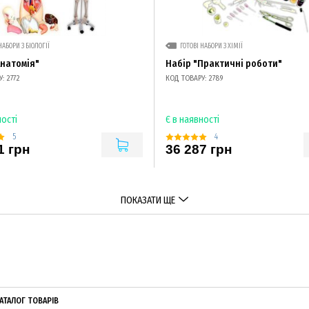
НАБОРИ З БІОЛОГІЇ
ГОТОВІ НАБОРИ З ХІМІЇ
Анатомія"
Набір "Практичні роботи"
: 2772
КОД ТОВАРУ: 2789
ності
Є в наявності
5
4
1 грн
36 287 грн
ПОКАЗАТИ ЩЕ
АТАЛОГ ТОВАРІВ