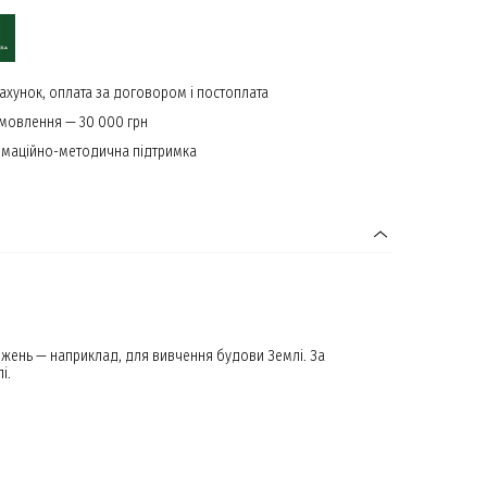
ахунок, оплата за договором і постоплата
амовлення — 30 000 грн
маційно-методична підтримка
іджень — наприклад, для вивчення будови Землі. За
лі.