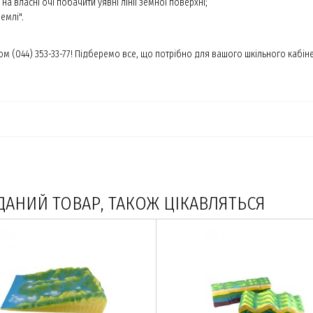
а власні очі побачити уявні лінії земної поверхні;
емлі".
 (044) 353-33-77! Підберемо все, що потрібно для вашого шкільного кабінет
ДАНИЙ ТОВАР, ТАКОЖ ЦІКАВЛЯТЬСЯ