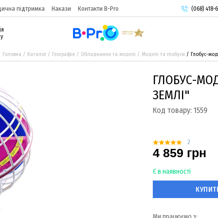
ична підтримка
Накази
Контакти B-Pro
(068) 418-6
(093) 974-
ія
(095) 987-
ру
Головна
Каталог
Географія
Обладнання та моделі
Моделі та глобуси
Глобус-мод
ГЛОБУС-МОД
ЗЕМЛІ"
Код товару:
1559
2
4 859 грн
Є в наявності
КУПИТ
Ми працюємо з: