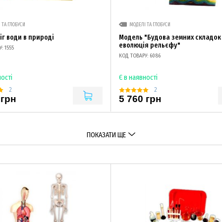
 ТА ГЛОБУСИ
МОДЕЛІ ТА ГЛОБУСИ
іг води в природі
Модель "Будова земних складок
еволюція рельєфу"
: 1555
КОД ТОВАРУ: 6086
ності
Є в наявності
2
2
 грн
5 760 грн
ПОКАЗАТИ ЩЕ