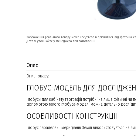
Зображення реального товару може несуттєво відрізнятися від фото на са
Деталі уточнюйте у менеджера при замовленні.
Опис
Опис товару:
ГЛОБУС-МОДЕЛЬ ДЛЯ ДОСЛІДЖЕНН
Глобуси для кабінету географії потрібні не лише фізичні чи
допомогою такого глобуса-моделі можна детально дослідити
ОСОБЛИВОСТІ КОНСТРУКЦІЇ
Глобус паралелей і меридіанів Землі використовується не лиш