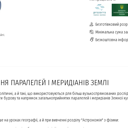
Безготівковий розр
Мінімальна сума з
йті.
Безкоштовна інфор
Я ПАРАЛЕЛЕЙ І МЕРИДІАНІВ ЗЕМЛІ
 політичні, а й такі, що використовуються для більш вузькоспрямованих досл
 будову та напрямок загальноприйнятих паралелей і меридіанів Земної ку
е на уроках географії, а й при вивченні розділу "Астрономія" з фізики: