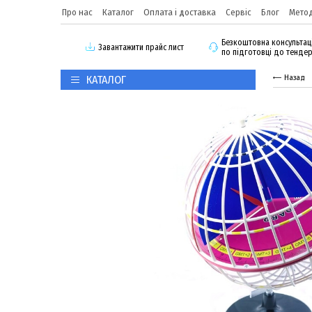
Про нас
Каталог
Оплата і доставка
Сервіс
Блог
Метод
Безкоштовна консультац
3авантажити прайс лист
по підготовці до тенде
КАТАЛОГ
Назад