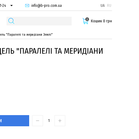
info@b-pro.com.ua
UA
RU
1-24
66-94
0
29-55
Кошик 0 грн
ель "Паралелі та меридіани Землі"
ЕЛЬ "ПАРАЛЕЛІ ТА МЕРИДІАНИ
И