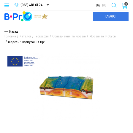
0
(068) 418-61-24
UA
RU
(093) 974-66-94
КАТАЛОГ
(095) 987-29-55
Назад
Головна
Каталог
Географія
Обладнання та моделі
Моделі та глобуси
Модель "Формування гір"