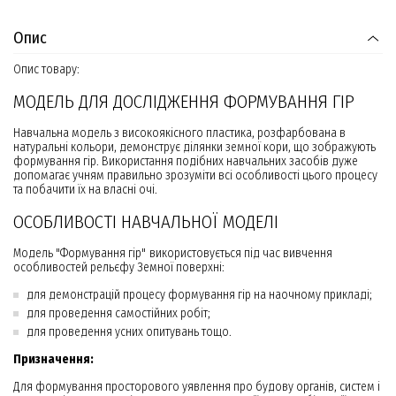
Опис
Опис товару:
МОДЕЛЬ ДЛЯ ДОСЛІДЖЕННЯ ФОРМУВАННЯ ГІР
Навчальна модель з високоякісного пластика, розфарбована в
натуральні кольори, демонструє ділянки земної кори, що зображують
формування гір. Використання подібних навчальних засобів дуже
допомагає учням правильно зрозуміти всі особливості цього процесу
та побачити їх на власні очі.
ОСОБЛИВОСТІ НАВЧАЛЬНОЇ МОДЕЛІ
Модель "Формування гір" використовується під час вивчення
особливостей рельєфу Земної поверхні:
для демонстрацій процесу формування гір на наочному прикладі;
для проведення самостійних робіт;
для проведення усних опитувань тощо.
Призначення:
Для формування просторового уявлення про будову органів, систем і