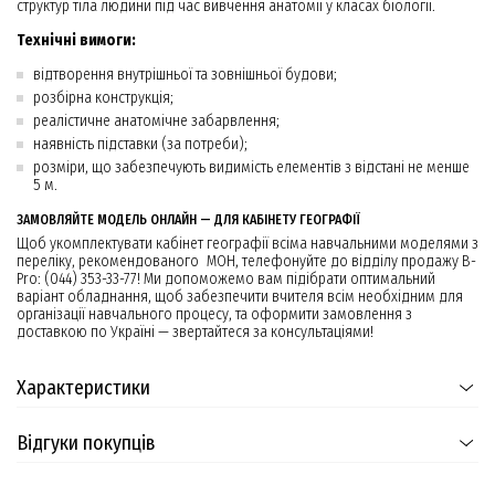
структур тіла людини під час вивчення анатомії у класах біології.
Технічні вимоги:
відтворення внутрішньої та зовнішньої будови;
розбірна конструкція;
реалістичне анатомічне забарвлення;
наявність підставки (за потреби);
розміри, що забезпечують видимість елементів з відстані не менше
5 м.
ЗАМОВЛЯЙТЕ МОДЕЛЬ ОНЛАЙН — ДЛЯ КАБІНЕТУ ГЕОГРАФІЇ
Щоб укомплектувати кабінет географії всіма навчальними моделями з
переліку, рекомендованого МОН, телефонуйте до відділу продажу B-
Pro: (044) 353-33-77! Ми допоможемо вам підібрати оптимальний
варіант обладнання, щоб забезпечити вчителя всім необхідним для
організації навчального процесу, та оформити замовлення з
доставкою по Україні — звертайтеся за консультаціями!
Характеристики
Відгуки покупців