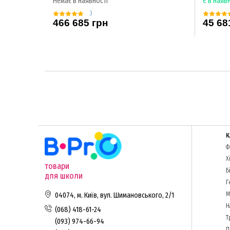
Немає в наявності
Є в наяв
3
466 685 грн
45 68
К
Ф
Х
товари
Б
для школи
Г
М
04074, м. Київ, вул. Шимановського, 2/1
Н
(068) 418-61-24
Т
(093) 974-66-94
П