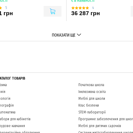
ності
Є в наявності
5
4
1 грн
36 287 грн
ПОКАЗАТИ ЩЕ
АТАЛОГ ТОВАРІВ
ізика
Початкова школа
імія
Інклюзивна освіта
іологія
Меблі для школи
еографія
Клас безпеки
атематика
STEM-лабораторії
абори для кабінетів
Програмне забезпечення для шко
рудове навчання
Меблі для дитячих садочків
резентаційне обладнання
Системи життєзабезпечення школи