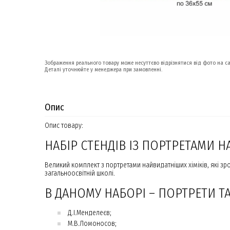
Зображення реального товару може несуттєво відрізнятися від фото на са
Деталі уточнюйте у менеджера при замовленні.
Опис
Опис товару:
НАБІР СТЕНДІВ ІЗ ПОРТРЕТАМИ 
Великий комплект з портретами найвидатніших хіміків, які з
загальноосвітній школі.
В ДАНОМУ НАБОРІ – ПОРТРЕТИ Т
Д.І.Менделеєв;
М.В.Ломоносов;