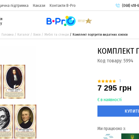
ична підтримка
Накази
Контакти B-Pro
(068) 418-6
(093) 974-
ія
(095) 987-
ру
Головна
Каталог
Хімія
Меблі та стенди
Комплект портретів видатних хіміків
КОМПЛЕКТ П
Код товару:
5994
1
7 295 грн
Є в наявності
КУПИТ
Ми працюємо з: