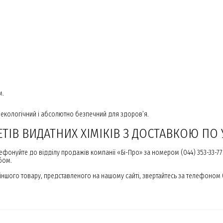
м.
 екологічний і абсолютно безпечний для здоров’я.
ІВ ВИДАТНИХ ХІМІКІВ З ДОСТАВКОЮ ПО 
фонуйте до відділу продажів компанії «Бі-Про» за номером (044) 353-33-77
бом.
ншого товару, представленого на нашому сайті, звертайтесь за телефоном (0