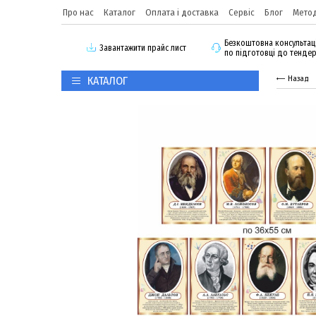
Про нас
Каталог
Оплата і доставка
Сервіс
Блог
Метод
Безкоштовна консультац
3авантажити прайс лист
по підготовці до тенде
КАТАЛОГ
Назад