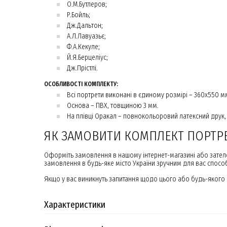
О.М.Бутлеров;
Р.Бойль;
Дж.Дальтон;
А.Л.Лавуазьє;
Ф.А.Кекуле;
Й.Я.Берцеліус;
Дж.Прістлі.
ОСОБЛИВОСТІ КОМПЛЕКТУ:
Всі портрети виконані в єдиному розмірі – 360х550 м
Основа – ПВХ, товщиною 3 мм.
На плівці Оракал – повнокольоровий латексний друк,
ЯК ЗАМОВИТИ КОМПЛЕКТ ПОРТРЕТ
Оформіть замовлення в нашому інтернет-магазині або зателе
замовлення в будь-яке місто України зручним для вас спосо
Якщо у вас виникнуть запитання щодо цього або будь-якого і
Характеристики