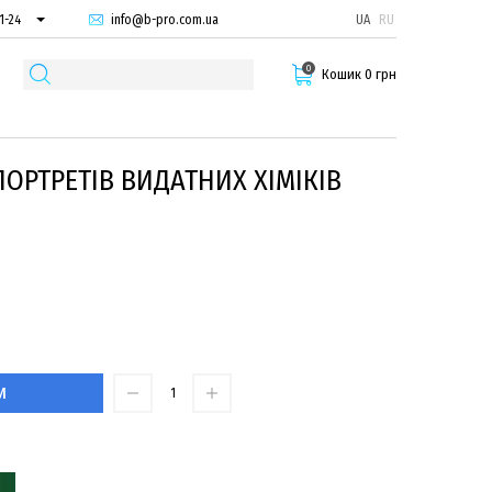
info@b-pro.com.ua
UA
RU
1-24
66-94
0
29-55
Кошик 0 грн
ОРТРЕТІВ ВИДАТНИХ ХІМІКІВ
И