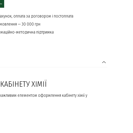
ахунок, оплата за договором і постоплата
амовлення — 30 000 грн
маційно-методична підтримка
АБІНЕТУ ХІМІЇ
і важливим елементом оформлення кабінету хімії у