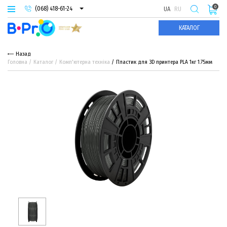
0
(068) 418-61-24
UA
RU
(093) 974-66-94
КАТАЛОГ
(095) 987-29-55
Назад
Головна
Каталог
Комп'ютерна техніка
Пластик для 3D принтера PLA 1кг 1.75мм