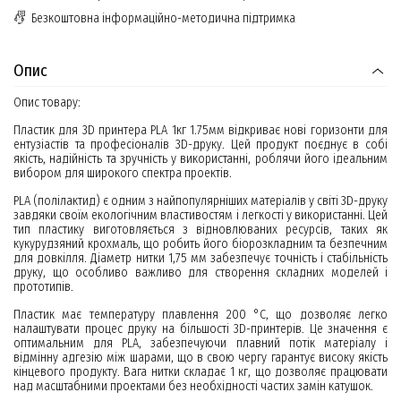
Безкоштовна інформаційно-методична підтримка
Опис
Опис товару:
Пластик для 3D принтера PLA 1кг 1.75мм відкриває нові горизонти для
ентузіастів та професіоналів 3D-друку. Цей продукт поєднує в собі
якість, надійність та зручність у використанні, роблячи його ідеальним
вибором для широкого спектра проектів.
PLA (полілактид) є одним з найпопулярніших матеріалів у світі 3D-друку
завдяки своїм екологічним властивостям і легкості у використанні. Цей
тип пластику виготовляється з відновлюваних ресурсів, таких як
кукурудзяний крохмаль, що робить його біорозкладним та безпечним
для довкілля. Діаметр нитки 1,75 мм забезпечує точність і стабільність
друку, що особливо важливо для створення складних моделей і
прототипів.
Пластик має температуру плавлення 200 °C, що дозволяє легко
налаштувати процес друку на більшості 3D-принтерів. Це значення є
оптимальним для PLA, забезпечуючи плавний потік матеріалу і
відмінну адгезію між шарами, що в свою чергу гарантує високу якість
кінцевого продукту. Вага нитки складає 1 кг, що дозволяє працювати
над масштабними проектами без необхідності частих замін катушок.