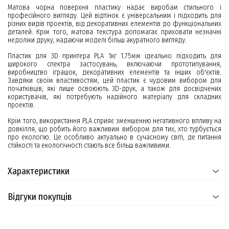
Матова чорна поверхня пластику надає виробам стильного і
професійного вигляду. Цей відтінок є універсальним і підходить для
різних видів проектів, від декоративних елементів до функціональних
деталей. Крім того, матова текстура допомагає приховати незначні
недоліки друку, надаючи моделі більш акуратного вигляду.
Пластик для 3D принтера PLA 1кг 1.75мм ідеально підходить для
широкого спектра застосувань, включаючи прототипування,
виробництво іграшок, декоративних елементів та інших об'єктів.
Завдяки своїм властивостям, цей пластик є чудовим вибором для
початківців, які лише освоюють 3D-друк, а також для досвідчених
користувачів, які потребують надійного матеріалу для складних
проектів.
Крім того, використання PLA сприяє зменшенню негативного впливу на
довкілля, що робить його важливим вибором для тих, хто турбується
про екологію. Це особливо актуально в сучасному світі, де питання
стійкості та екологічності стають все більш важливими.
Характеристики
Відгуки покупців