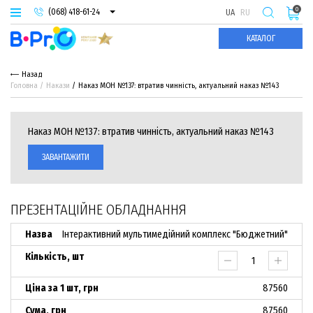
0
(068) 418-61-24
UA
RU
(093) 974-66-94
КАТАЛОГ
(095) 987-29-55
Назад
Головна
Накази
Наказ МОН №137: втратив чинність, актуальний наказ №143
Наказ МОН №137: втратив чинність, актуальний наказ №143
ЗАВАНТАЖИТИ
ПРЕЗЕНТАЦІЙНЕ ОБЛАДНАННЯ
Інтерактивний мультимедійний комплекс "Бюджетний"
87560
87560