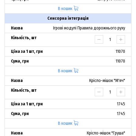
В кошик
Сенсорна інтеграція
Ігрові модулі Правила дорожнього руху
11070
11070
В кошик
Крісло-мішок "М'яч"
1745
1745
В кошик
Крісло-мішок "Груша"