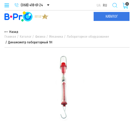
0
(068) 418-61-24
UA
RU
(093) 974-66-94
КАТАЛОГ
(095) 987-29-55
Назад
Главная
Каталог
Физика
Механика
Лабораторное оборудование
Динамометр лабораторный 1Н