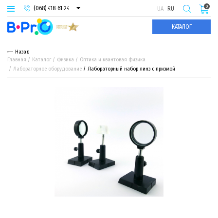
0
(068) 418-61-24
UA
RU
(093) 974-66-94
КАТАЛОГ
(095) 987-29-55
Назад
Главная
Каталог
Физика
Оптика и квантовая физика
Лабораторное оборудование
Лабораторный набор линз с призмой