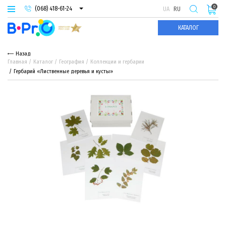
0
(068) 418-61-24
UA
RU
(093) 974-66-94
КАТАЛОГ
(095) 987-29-55
Назад
Главная
Каталог
География
Коллекции и гербарии
Гербарий «Лиственные деревья и кусты»