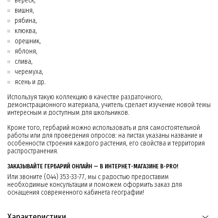
вереск,
вишня,
рябина,
клюква,
орешник,
яблоня,
слива,
черемуха,
ясень и др.
Используя такую коллекцию в качестве раздаточного,
демонстрационного материала, учитель сделает изучение новой темы
интересным и доступным для школьников.
Кроме того, гербарий можно использовать и для самостоятельной
работы или для проведения опросов: на листах указаны название и
особенности строения каждого растения, его свойства и территория
распространения.
ЗАКАЗЫВАЙТЕ ГЕРБАРИЙ ОНЛАЙН — В ИНТЕРНЕТ-МАГАЗИНЕ B-PRO!
Или звоните (044) 353-33-77, мы с радостью предоставим
необходимые консультации и поможем оформить заказ для
оснащения современного кабинета географии!
Характеристики