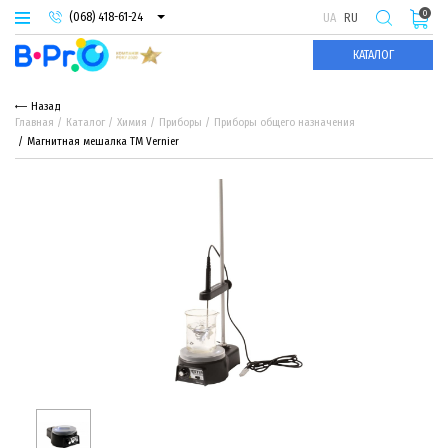
0
(068) 418-61-24
UA
RU
(093) 974-66-94
КАТАЛОГ
(095) 987-29-55
Назад
Главная
Каталог
Химия
Приборы
Приборы общего назначения
Магнитная мешалка ТМ Vernier