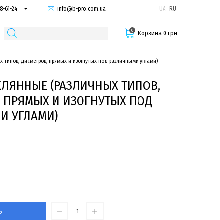
info@b-pro.com.ua
UA
RU
8-61-24
74-66-94
0
87-29-55
Корзина 0 грн
х типов, диаметров, прямых и изогнутых под различными углами)
КЛЯННЫЕ (РАЗЛИЧНЫХ ТИПОВ,
, ПРЯМЫХ И ИЗОГНУТЫХ ПОД
И УГЛАМИ)
Ь