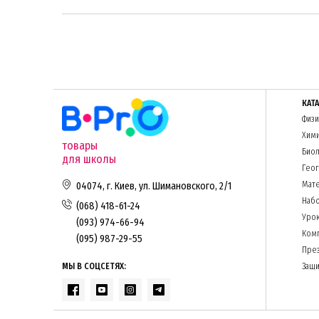
КАТ
Физи
Хим
товары
Биол
для школы
Гео
Мате
04074, г. Киев, ул. Шимановского, 2/1
Набо
(068) 418-61-24
Урок
(093) 974-66-94
Комп
(095) 987-29-55
Пре
МЫ В СОЦСЕТЯХ:
Защи