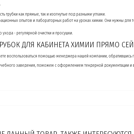
А
сть трубки как прямые, так и изогнутые под разными углами.
рационных опытов и лабораторных работ на уроках химии. Они нужны для 
 ухода - регулярной очистки и просушки.
РУБОК ДЛЯ КАБИНЕТА ХИМИИ ПРЯМО СЕЙ
жете воспользоваться помощью менеджера нашей компании, обратившись по
чебного заведения, поможем с оформлением тендерной документации и в