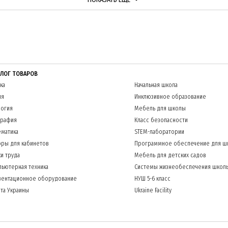
АЛОГ ТОВАРОВ
ка
Начальная школа
ия
Инклюзивное образование
огия
Мебель для школы
графия
Класс безопасности
матика
STEM-лаборатории
ры для кабинетов
Программное обеспечение для ш
и труда
Мебель для детских садов
ьютерная техника
Системы жизнеобеспечения школ
зентационное оборудование
НУШ 5-6 класс
та Украины
Ukraine Facility