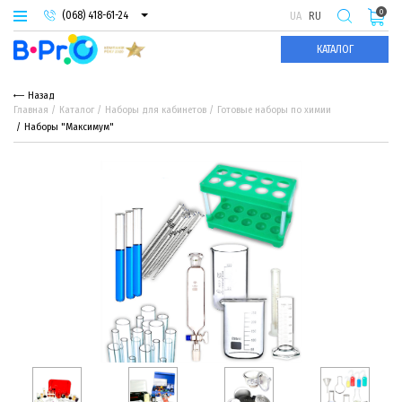
0
(068) 418-61-24
UA
RU
(093) 974-66-94
КАТАЛОГ
(095) 987-29-55
Назад
Главная
Каталог
Наборы для кабинетов
Готовые наборы по химии
Наборы "Максимум"