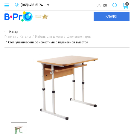
0
(068) 418-61-24
UA
RU
(093) 974-66-94
КАТАЛОГ
(095) 987-29-55
Назад
Главная
Каталог
Мебель для школы
Школьные парты
Стол ученический одноместный с переменной высотой