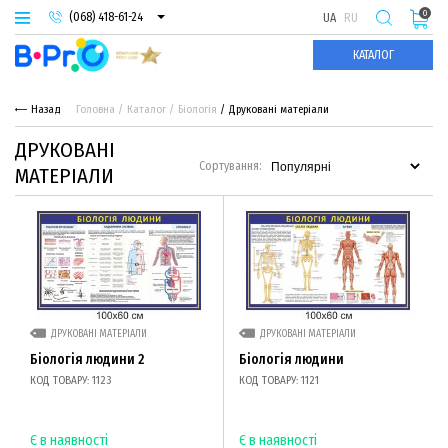
0
(068) 418-61-24
UA
RU
(093) 974-66-94
КАТАЛОГ
(095) 987-29-55
Назад
Головна
Каталог
Біологія
Друковані матеріали
ДРУКОВАНІ
Сортування:
МАТЕРІАЛИ
ДРУКОВАНІ МАТЕРІАЛИ
ДРУКОВАНІ МАТЕРІАЛИ
Біологія людини 2
Біологія людини
КОД ТОВАРУ: 1123
КОД ТОВАРУ: 1121
Є в наявності
Є в наявності