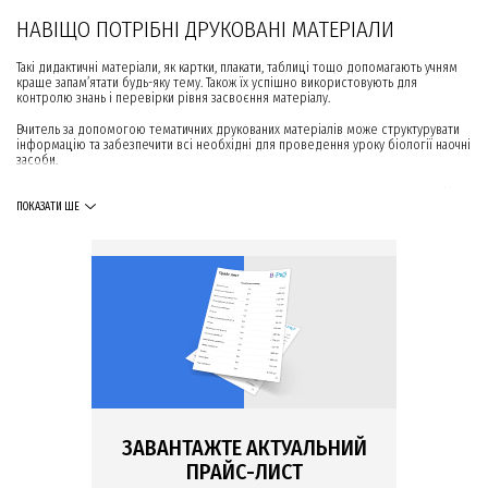
НАВІЩО ПОТРІБНІ ДРУКОВАНІ МАТЕРІАЛИ
Такі дидактичні матеріали, як картки, плакати, таблиці тощо допомагають учням
краще запам’ятати будь-яку тему. Також їх успішно використовують для
контролю знань і перевірки рівня засвоєння матеріалу.
Вчитель за допомогою тематичних друкованих матеріалів може структурувати
інформацію та забезпечити всі необхідні для проведення уроку біології наочні
засоби.
ЯКІ БУВАЮТЬ ДРУКОВАНІ МАТЕРІАЛИ З БІОЛОГІЇ
ПОКАЗАТИ ЩЕ
Ми пропонуємо наступні види таблиць та плакатів для
кабінету біології
:
Портрети видатних біологів світу
— для демонстрації на уроках за
відповідними темами. На плакатах вказано прізвище, ім’я, по батькові, а
також роки життя кожного науковця.
Плакати
«Біологія людини»
за різними темами:
«
Скелет
і
м’язи
»
«Ендокринна система, кровообіг, тканини організму»
«Сечовидільна,
травна
,
дихальна системи
»
«
Будова шкіри
,
слухова
,
зорова
,
нервова системи
, вестибулярний
ЗАВАНТАЖТЕ АКТУАЛЬНИЙ
аналізатор».
ПРАЙС-ЛИСТ
Розмір кожного такого плакату — 1000х600 мм. Вони ламіновані (для