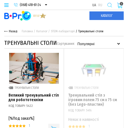
0
(068) 418-61-24
UA
RU
(093) 974-66-94
КАТАЛОГ
(095) 987-29-55
Назад
Головна
Каталог
STEM-лабораторії
Тренувальні столи
ТРЕНУВАЛЬНІ СТОЛИ
Сортування:
ТРЕНУВАЛЬНІ СТОЛИ
ТРЕНУВАЛЬНІ СТОЛИ
Великий тренувальний стіл
Тренувальний стіл з
для робототехніки
ігровим полем 75 см х 75 см
(без Lego-пластин)
КОД ТОВАРУ: 5422
КОД ТОВАРУ: 5416
[%Под заказ%]
Немає в наявності
1
1