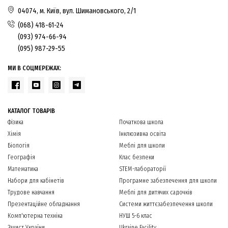
04074, м. Київ, вул. Шимановського, 2/1
(068) 418-61-24
(093) 974-66-94
(095) 987-29-55
МИ В СОЦМЕРЕЖАХ:
КАТАЛОГ ТОВАРІВ
Фізика
Початкова школа
Хімія
Інклюзивна освіта
Біологія
Меблі для школи
Географія
Клас безпеки
Математика
STEM-лабораторії
Набори для кабінетів
Програмне забезпечення для школи
Трудове навчання
Меблі для дитячих садочків
Презентаційне обладнання
Системи життєзабезпечення школи
Комп'ютерна техніка
НУШ 5-6 клас
Захист України
Ukraine Facility