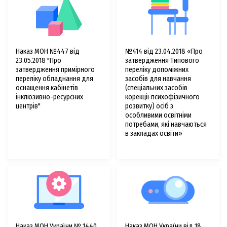
Наказ МОН №447 від
№414 від 23.04.2018 «Про
23.05.2018 "Про
затвердження Типового
затвердження примірного
переліку допоміжних
переліку обладнання для
засобів для навчання
оснащення кабінетів
(спеціальних засобів
інклюзивно-ресурсних
корекції психофізичного
центрів"
розвитку) осіб з
особливими освітніми
потребами, які навчаються
в закладах освіти»
Наказ МОН України № 1440
Наказ МОН України від 18