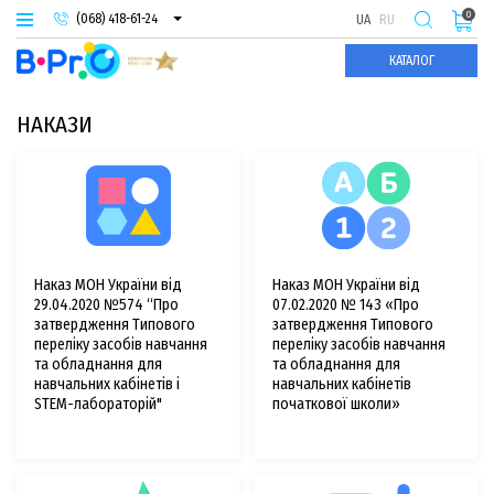
0
(068) 418-61-24
UA
RU
(093) 974-66-94
КАТАЛОГ
(095) 987-29-55
НАКАЗИ
Наказ МОН України від
Наказ МОН України від
29.04.2020 №574 “Про
07.02.2020 № 143 «Про
затвердження Типового
затвердження Типового
переліку засобів навчання
переліку засобів навчання
та обладнання для
та обладнання для
навчальних кабінетів і
навчальних кабінетів
STEM-лабораторій"
початкової школи»