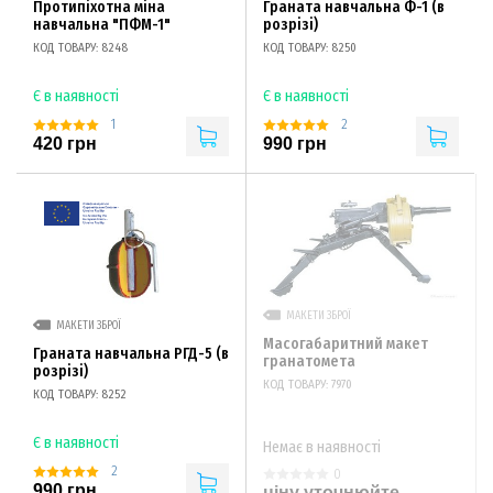
Протипіхотна міна
Граната навчальна Ф-1 (в
навчальна "ПФМ-1"
розрізі)
КОД ТОВАРУ: 8248
КОД ТОВАРУ: 8250
Є в наявності
Є в наявності
1
2
420 грн
990 грн
МАКЕТИ ЗБРОЇ
МАКЕТИ ЗБРОЇ
Масогабаритний макет
Граната навчальна РГД-5 (в
гранатомета
розрізі)
КОД ТОВАРУ: 7970
КОД ТОВАРУ: 8252
Є в наявності
Немає в наявності
2
0
990 грн
ціну уточнюйте