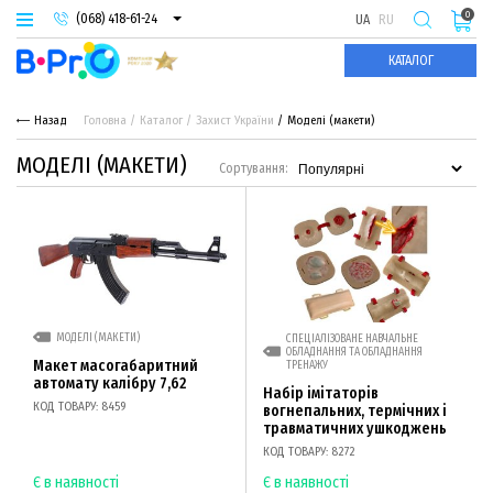
0
(068) 418-61-24
UA
RU
(093) 974-66-94
КАТАЛОГ
(095) 987-29-55
Назад
Головна
Каталог
Захист України
Моделі (макети)
МОДЕЛІ (МАКЕТИ)
Сортування:
МОДЕЛІ (МАКЕТИ)
СПЕЦІАЛІЗОВАНЕ НАВЧАЛЬНЕ
ОБЛАДНАННЯ ТА ОБЛАДНАННЯ
Макет масогабаритний
ТРЕНАЖУ
автомату калібру 7,62
Набір імітаторів
КОД ТОВАРУ: 8459
вогнепальних, термічних і
травматичних ушкоджень
КОД ТОВАРУ: 8272
Є в наявності
Є в наявності