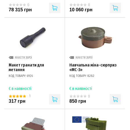
0
0
78 315 грн
10 060 грн
МАКЕТИ ЗБРОЇ
МАКЕТИ ЗБРОЇ
Макет гранати для
Навчальна міна-сюрприз
метання
«МС-3»
КОД ТОВАРУ: 6926
КОД ТОВАРУ: 8282
Є в наявності
Є в наявності
1
0
317 грн
850 грн