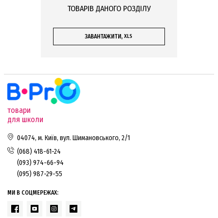
придбати в даному розділі електронного каталогу.
ТОВАРІВ ДАНОГО РОЗДІЛУ
ГОТОВІ НАБОРИ ЛАБОРАТОРНОГО ОБЛАДНАННЯ З МЕХАНІКИ
Готові набори обладнання з механіки власного виробництва B-Pro:
ЗАВАНТАЖИТИ,
XLS
Набір лабораторний «Механіка».
Комплект лабораторний «Механіка» (з цифровим датчиком).
А також спеціалізовані комплекти обладнання від кращих європейських
брендів:
базовий набір з фізики «Механіка 1»,
додатковий набір з фізики «Механіка 2»,
товари
для школи
комплект «Лінійний рух з таймером 2-1».
04074, м. Київ, вул. Шимановського, 2/1
Також у цьому розділі інтернет-магазину представлений набір «Прості
механізми», до комплектації набору входить стійка з шістьма наскрізними
(068) 418-61-24
отворами різного діаметру, важіль-лінійка, шестерні, втулка та інші деталі для
демонстрації принципів механіки.
(093) 974-66-94
ЛАБОРАТОРНЕ ОБЛАДНАННЯ З ФІЗИКИ — РОЗДІЛ «МЕХАНІКА»
(095) 987-29-55
Окрім готових наборів для проведення лабораторних, ми пропонуємо також
різне обладнання з переліку МОН. Обирайте якісне обладнання з фізики за
МИ В СОЦМЕРЕЖАХ:
доступною ціною:
лабораторний динамометр,