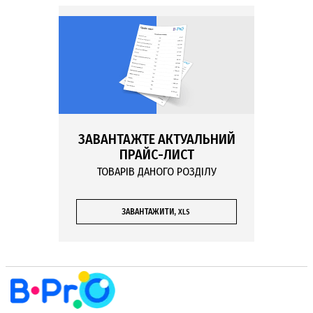
спеціальні пропозиції — так можна купити все необхідне за вигідною ціною.
Якщо ви ще не визначилися з необхідним асортиментом — читайте далі, ми
допоможемо вам обрати оптимальний варіант.
ЩО ВИВЧАЄ ГЕОГРАФІЯ УКРАЇНИ
Шкільний курс географії України — це значно більше, ніж вивчення
географічного розташування
чи
особливостей рельєфу
країни за
фізичними картами.
Під час навчання в молодших класах школярі знайомляться з розташуванням,
розмірами й рельєфом України — звісно ж, за допомогою карт. На рельєфних
ЗАВАНТАЖТЕ АКТУАЛЬНИЙ
картах вони можуть побачити: де в країні переважає рівнинна місцевість, а де
розташовані гори й найвища точка, де протікають найбільші річки, а де —
ПРАЙС-ЛИСТ
ростуть найгустіші ліси. Також учні мають змогу познайомитися з тваринами й
ТОВАРІВ ДАНОГО РОЗДІЛУ
рослинами, характерними для різних територій.
Далі учні знайомляться з адміністративним поділом, вивчають
найбільші міста
й населені пункти
, дізнаються про поділ на кліматичні зони, різний склад
ґрунтів, вивчають багатство природно-заповідних фондів України — також
ЗАВАНТАЖИТИ,
XLS
використовуючи різні тематичні карти.
І в старших класах школярі глибше вивчають
економічну географію
,
розглядають склад населення, вивчають стан виробництва та господарювання
як в цілому в Україні, так і по окремим регіонам. Саме в старшій школі
найчастіше використовуються великі настінні карти — в тому числі й для
проведення опитувань та контролю знань учнів. Досить багато уваги
приділяється самостійній роботі школярів у контурних картах — адже це один
із найбільш ефективних способів запам’ятати інформацію.