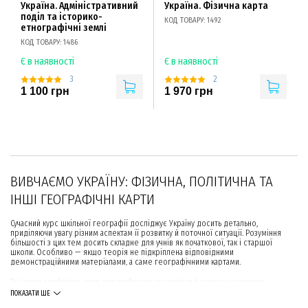
Україна. Адміністративний
Україна. Фізична карта
поділ та історико-
КОД ТОВАРУ: 1492
етнографічні землі
КОД ТОВАРУ: 1486
Є в наявності
Є в наявності
3
2
1 100 грн
1 970 грн
ВИВЧАЄМО УКРАЇНУ: ФІЗИЧНА, ПОЛІТИЧНА ТА
ІНШІ ГЕОГРАФІЧНІ КАРТИ
Сучасний курс шкільної географії досліджує Україну досить детально,
приділяючи увагу різним аспектам її розвитку й поточної ситуації. Розуміння
більшості з цих тем досить складне для учнів як початкової, так і старшої
школи. Особливо — якщо теорія не підкріплена відповідними
демонстраційними матеріалами, а саме географічними картами.
Які карти необхідно мати для глибокого розуміння й засвоєння учнями
шкільного курсу географії? Обирайте лише якісні й товари в інтернет-магазині
ПОКАЗАТИ ЩЕ
B-Pro. Окрім товарів із тематичних розділів, зверніть увагу на готові набори та