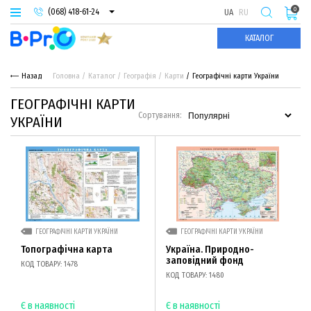
0
(068) 418-61-24
UA
RU
(093) 974-66-94
КАТАЛОГ
(095) 987-29-55
Назад
Головна
Каталог
Географія
Карти
Географічні карти України
ГЕОГРАФІЧНІ КАРТИ
Сортування:
УКРАЇНИ
ГЕОГРАФІЧНІ КАРТИ УКРАЇНИ
ГЕОГРАФІЧНІ КАРТИ УКРАЇНИ
Топографічна карта
Україна. Природно-
заповідний фонд
КОД ТОВАРУ: 1478
КОД ТОВАРУ: 1480
Є в наявності
Є в наявності