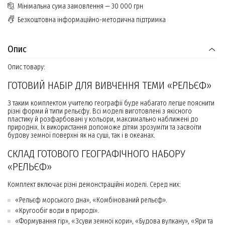
Мінімальна сума замовлення — 30 000 грн
Безкоштовна інформаційно-методична підтримка
Опис
Опис товару:
ГОТОВИЙ НАБІР ДЛЯ ВИВЧЕННЯ ТЕМИ «РЕЛЬЄФ»
З таким комплектом учителю географії буде набагато легше пояснити
різні форми й типи рельєфу. Всі моделі виготовлені з якісного
пластику й розфарбовані у кольори, максимально наближені до
природніх. Їх використання допоможе дітям зрозуміти та засвоїти
будову земної поверхні як на суші, так і в океанах.
СКЛАД ГОТОВОГО ГЕОГРАФІЧНОГО НАБОРУ
«РЕЛЬЄФ»
Комплект включає різні демонстраційні моделі. Серед них:
«Рельєф морського дна», «Комбінований рельєф».
«Кругообіг води в природі».
«Формування гір», «Зсуви земної кори», «Будова вулкану», «Яри та