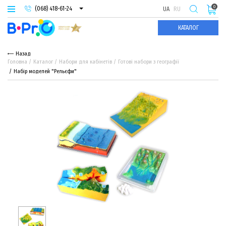
0
(068) 418-61-24
UA
RU
(093) 974-66-94
КАТАЛОГ
(095) 987-29-55
Назад
Головна
Каталог
Набори для кабінетів
Готові набори з географії
Набір моделей "Рельєфи"