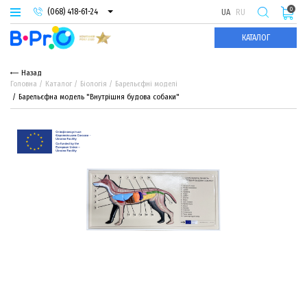
0
(068) 418-61-24
UA
RU
(093) 974-66-94
КАТАЛОГ
(095) 987-29-55
Назад
Головна
Каталог
Біологія
Барельєфні моделі
Барельєфна модель "Внутрішня будова собаки"