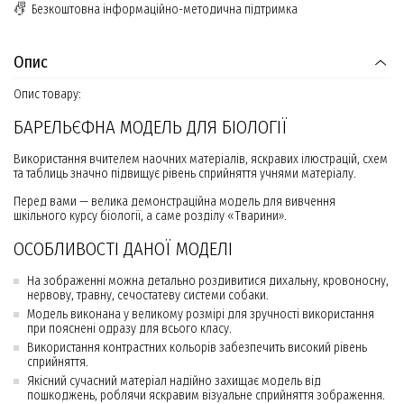
Безкоштовна інформаційно-методична підтримка
Опис
Опис товару:
БАРЕЛЬЄФНА МОДЕЛЬ ДЛЯ БІОЛОГІЇ
Використання вчителем наочних матеріалів, яскравих ілюстрацій, схем
та таблиць значно підвищує рівень сприйняття учнями матеріалу.
Перед вами — велика демонстраційна модель для вивчення
шкільного курсу біології, а саме розділу «Тварини».
ОСОБЛИВОСТІ ДАНОЇ МОДЕЛІ
На зображенні можна детально роздивитися дихальну, кровоносну,
нервову, травну, сечостатеву системи собаки.
Модель виконана у великому розмірі для зручності використання
при пояснені одразу для всього класу.
Використання контрастних кольорів забезпечить високий рівень
сприйняття.
Якісний сучасний матеріал надійно захищає модель від
пошкоджень, роблячи яскравим візуальне сприйняття зображення.