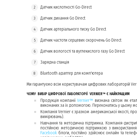
Датчик кислотності Go-Direct
Датчик дихання Go Direct
Датчик артеріального тиску Go Direct
Датчик частоти серцевих скорочень Go Direct
Датчик вологості та вуглекислого газу Go Direct
Зарядна станція
Bluetooth адаптер для комп'ютера
Ми гарантуємо всім користувачам цифрових лабораторій Ver
ЧОМУ ВИБІР ЦИФРОВОЇ ЛАБОРАТОРІЇ VERNIER™ Є НАЙКРАЩИМ
Продукція компанії
Vernier™
визнана світом як етало
виконаних за їх допомогою. Переконатись у цьому мож
Компанія Vernier є зразком американської якості, пр
вимірювань).
Навчання та методична підтримка. Компанія-дистриб
постійною методичною підтримкою з використання 
Facebook
блоги, постійно здійснює онлайн та телефо