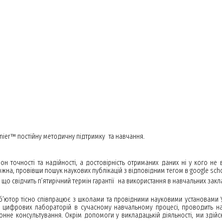
nier™ постійну методичну підтримку та навчання.
н точності та надійності, а достовірність отриманих даних ні у кого не в
на, провівши пошук наукових публікацій з відповідним тегом в google scho
о що свідчить п’ятирічний термін гарантії на використання в навчальних за
’ютор тісно співпрацює з школами та провідними науковими установами У
цифрових лабораторій в сучасному навчальному процесі, проводить нав
нне консультування. Окрім допомоги у викладацькій діяльності, ми здійс