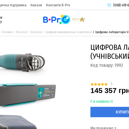
ична підтримка
Накази
Контакти B-Pro
(068) 418-6
(093) 974-
ія
(095) 987-
ру
Головна
Каталог
Біологія
Цифрові вимірювальні комплекси
Цифрова лабораторія Ve
ЦИФРОВА ЛА
(УЧНІВСЬКИ
Код товару:
1992
5
145 357 гр
Є в наявності
КУПИТ
Ми працюємо з: