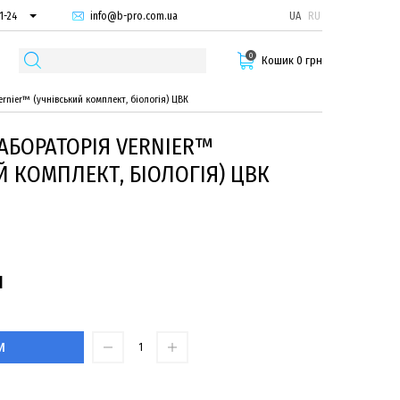
info@b-pro.com.ua
UA
RU
1-24
66-94
0
29-55
Кошик 0 грн
rnier™ (учнівський комплект, біологія) ЦВК
БОРАТОРІЯ VERNIER™
Й КОМПЛЕКТ, БІОЛОГІЯ) ЦВК
н
И