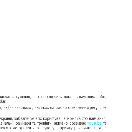
икликає сумнівів, про що свідчить кількість наукових робіт,
lar.
кладах (за винятком декількох датчиків з обмеженим ресурсом
країни, забезпечує всіх користувачів можливістю навчання,
чальні семінари та тренінги, активно розвиває
YouTube
та
нюємо методологічно-наукову підтримку для вчителів, які є