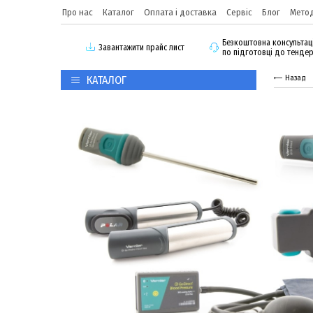
Про нас
Каталог
Оплата і доставка
Сервіс
Блог
Метод
Безкоштовна консультац
3авантажити прайс лист
по підготовці до тенде
КАТАЛОГ
Назад