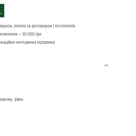
ахунок, оплата за договором і постоплата
амовлення — 30 000 грн
маційно-методична підтримка
новому рівні.