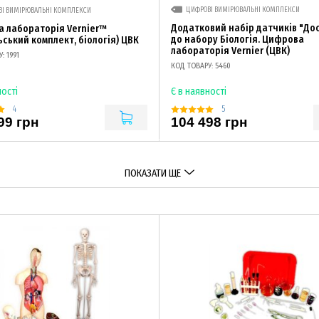
ЦИФРОВІ ВИМІРЮВАЛЬНІ КОМПЛЕКСИ
ВІ ВИМІРЮВАЛЬНІ КОМПЛЕКСИ
Додатковий набір датчиків "До
 лабораторія Vernier™
до набору Біологія. Цифрова
ьський комплект, біологія) ЦВК
лабораторія Vernier (ЦВК)
: 1991
КОД ТОВАРУ: 5460
ності
Є в наявності
4
5
99 грн
104 498 грн
ПОКАЗАТИ ЩЕ