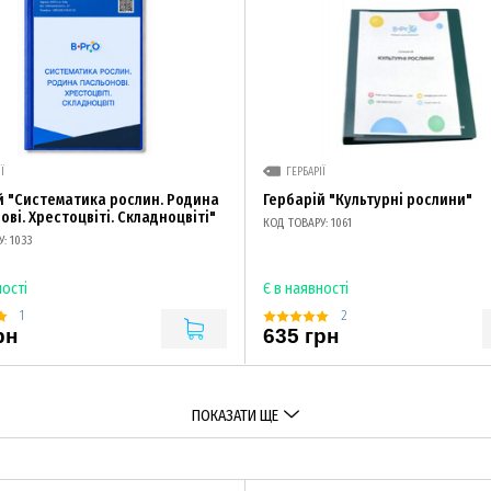
Ї
ГЕРБАРІЇ
й "Систематика рослин. Родина
Гербарій "Культурні рослини"
ві. Хрестоцвіті. Складноцвіті"
КОД ТОВАРУ: 1061
: 1033
ності
Є в наявності
1
2
рн
635 грн
ПОКАЗАТИ ЩЕ