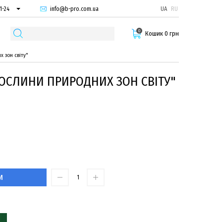
info@b-pro.com.ua
UA
RU
1-24
66-94
0
29-55
Кошик 0 грн
х зон світу"
РОСЛИНИ ПРИРОДНИХ ЗОН СВІТУ"
И