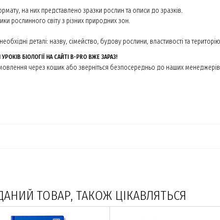
рмату, на них представлено зразки рослин та описи до зразків.
ики рослинного світу з різних природних зон.
необхідні деталі: назву, сімейство, будову рослини, властивості та територ
 УРОКІВ БІОЛОГІЇ НА САЙТІ B-PRO ВЖЕ ЗАРАЗ!
замовлення через кошик або зверніться безпосередньо до наших менеджері
ДАНИЙ ТОВАР, ТАКОЖ ЦІКАВЛЯТЬСЯ