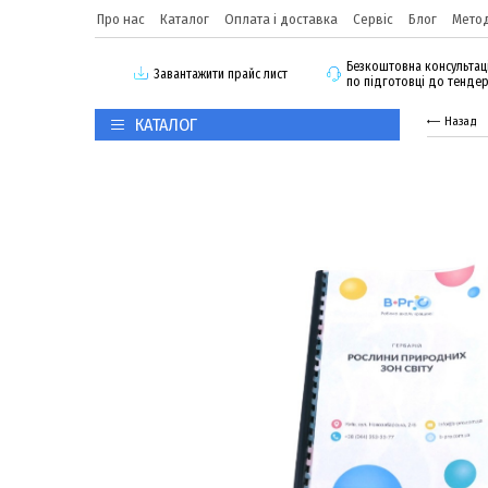
Про нас
Каталог
Оплата і доставка
Сервіс
Блог
Метод
Безкоштовна консультац
3авантажити прайс лист
по підготовці до тенде
КАТАЛОГ
Назад