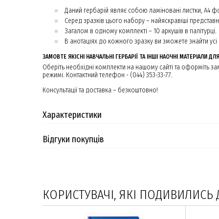
Даний гербарій являє собою ламіновані листки, А4 фо
Серед зразків цього набору – найяскравіші представн
Загалом в одному комплекті – 10 аркушів в палітурці.
В анотаціях до кожного зразку ви зможете знайти усі 
ЗАМОВТЕ ЯКІСНІ НАВЧАЛЬНІ ГЕРБАРІЇ ТА ІНШІ НАОЧНІ МАТЕРІАЛИ ДЛЯ
Оберіть необхідні комплекти на нашому сайті та оформіть 
режимі. Контактний телефон - (044) 353-33-77.
Консультації та доставка – безкоштовно!
Характеристики
Відгуки покупців
КОРИСТУВАЧІ, ЯКІ ПОДИВИЛИСЬ 