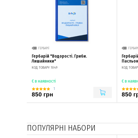
ГЕРБАРІЇ
ГЕРБАРІ
Гербарій "Водорості. Гриби.
Гербарі
Лишайники"
Пасльоно
КОД ТОВАРУ: 1049
КОД ТОВАРУ
Є в наявності
Є в наяв
1
850 грн
850 г
ПОПУЛЯРНІ НАБОРИ