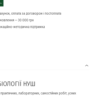
ахунок, оплата за договором і постоплата
амовлення — 30 000 грн
маційно-методична підтримка
БІОЛОГІЇ НУШ
практичних, лабораторних, самостійних робіт, усних