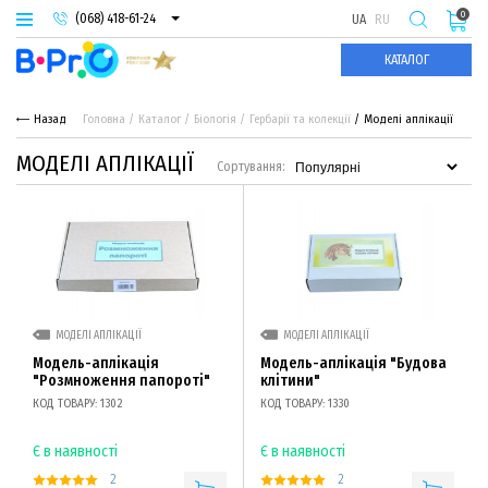
0
(068) 418-61-24
UA
RU
(093) 974-66-94
КАТАЛОГ
(095) 987-29-55
Назад
Головна
Каталог
Біологія
Гербарії та колекції
Моделі аплікації
МОДЕЛІ АПЛІКАЦІЇ
Сортування:
МОДЕЛІ АПЛІКАЦІЇ
МОДЕЛІ АПЛІКАЦІЇ
Модель-аплікація
Модель-аплікація "Будова
"Розмноження папороті"
клітини"
КОД ТОВАРУ: 1302
КОД ТОВАРУ: 1330
Є в наявності
Є в наявності
2
2