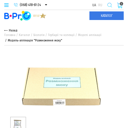
0
(068) 418-61-24
UA
RU
(093) 974-66-94
КАТАЛОГ
(095) 987-29-55
Назад
Головна
Каталог
Біологія
Гербарії та колекції
Моделі аплікації
Модель-аплікація "Розмноження моху"