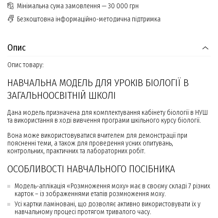
Мінімальна сума замовлення — 30 000 грн
Безкоштовна інформаційно-методична підтримка
Опис
Опис товару:
НАВЧАЛЬНА МОДЕЛЬ ДЛЯ УРОКІВ БІОЛОГІЇ В
ЗАГАЛЬНООСВІТНІЙ ШКОЛІ
Дана модель призначена для комплектування кабінету біології в НУШ
та використання в ході вивчення програми шкільного курсу біології.
Вона може використовуватися вчителем для демонстрації при
поясненні теми, а також для проведення усних опитувань,
контрольних, практичних та лабораторних робіт.
ОСОБЛИВОСТІ НАВЧАЛЬНОГО ПОСІБНИКА
Модель-аплікація «Розмноження моху» має в своєму складі 7 різних
карток – із зображеннями етапів розмноження моху.
Усі картки ламіновані, що дозволяє активно використовувати їх у
навчальному процесі протягом тривалого часу.