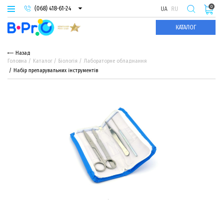
0
(068) 418-61-24
UA
RU
(093) 974-66-94
КАТАЛОГ
(095) 987-29-55
Назад
Головна
Каталог
Біологія
Лабораторне обладнання
Набір препарувальних інструментів