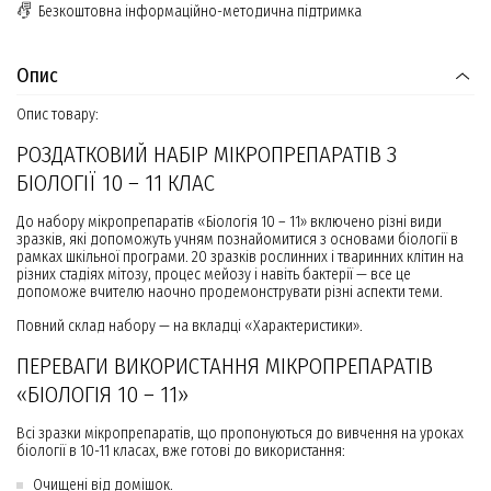
Безкоштовна інформаційно-методична підтримка
Опис
Опис товару:
РОЗДАТКОВИЙ НАБІР МІКРОПРЕПАРАТІВ З
БІОЛОГІЇ 10 – 11 КЛАС
До набору мікропрепаратів «Біологія 10 – 11» включено різні види
зразків, які допоможуть учням познайомитися з основами біології в
рамках шкільної програми. 20 зразків рослинних і тваринних клітин на
різних стадіях мітозу, процес мейозу і навіть бактерії — все це
допоможе вчителю наочно продемонструвати різні аспекти теми.
Повний склад набору — на вкладці «Характеристики».
ПЕРЕВАГИ ВИКОРИСТАННЯ МІКРОПРЕПАРАТІВ
«БІОЛОГІЯ 10 – 11»
Всі зразки мікропрепаратів, що пропонуються до вивчення на уроках
біології в 10-11 класах, вже готові до використання:
Очищені від домішок.