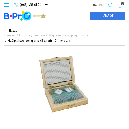
0
(068) 418-61-24
UA
RU
(093) 974-66-94
КАТАЛОГ
(095) 987-29-55
Назад
Головна
Каталог
Біологія
Мікроскопи і мікропрепарати
Набір мікропрепаратів «Біологія 10-11 класи»