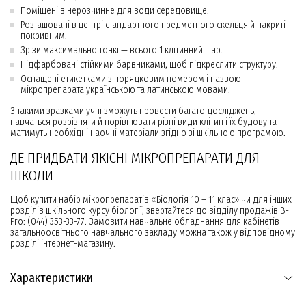
Поміщені в нерозчинне для води середовище.
Розташовані в центрі стандартного предметного скельця й накриті
покривним.
Зрізи максимально тонкі — всього 1 клітинний шар.
Підфарбовані стійкими барвниками, щоб підкреслити структуру.
Оснащені етикетками з порядковим номером і назвою
мікропрепарата українською та латинською мовами.
З такими зразками учні зможуть провести багато досліджень,
навчаться розрізняти й порівнювати різні види клітин і їх будову та
матимуть необхідні наочні матеріали згідно зі шкільною програмою.
ДЕ ПРИДБАТИ ЯКІСНІ МІКРОПРЕПАРАТИ ДЛЯ
ШКОЛИ
Щоб купити набір мікропрепаратів «Біологія 10 – 11 клас» чи для інших
розділів шкільного курсу біології, звертайтеся до відділу продажів B-
Pro: (044) 353-33-77. Замовити навчальне обладнання для кабінетів
загальноосвітнього навчального закладу можна також у відповідному
розділі інтернет-магазину.
Характеристики