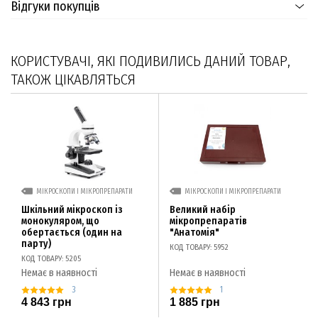
Відгуки покупців
КОРИСТУВАЧІ, ЯКІ ПОДИВИЛИСЬ ДАНИЙ ТОВАР,
ТАКОЖ ЦІКАВЛЯТЬСЯ
МІКРОСКОПИ І МІКРОПРЕПАРАТИ
МІКРОСКОПИ І МІКРОПРЕПАРАТИ
Шкільний мікроскоп із
Великий набір
монокуляром, що
мікропрепаратів
обертається (один на
"Анатомія"
парту)
КОД ТОВАРУ: 5952
КОД ТОВАРУ: 5205
Немає в наявності
Немає в наявності
3
1
4 843 грн
1 885 грн