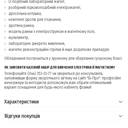
U-подібний лабораторний магніт,
розбірний підковоподібний електромагніт,
дросельна котушка,
комплект дротів для з'єднання,
дротяна рамка,
модель рамки з електрострумом в магнітному полі,
мультиметр,
лабораторне джерело живлення,
магнітні демонстраційні стрілки й інше додаткове приладдя.
Обладнання постачається у зручному для зберігання сучасному боксі.
ЯК ЗАМОВИТИ БАЗОВИЙ НАБІР ДЛЯ ВИВЧЕННЯ ЕЛЕКТРИКИ Й МАГНЕТИЗМУ
Телефонуйте (044) 353-33-77 чи зверніться до консультанта,
заповнивши форму зворотнього зв'язку на сайті "Бі-Про": професійні
менеджери та методисти допоможуть вам обрати оптимальний
варіант оснащення для будь-якого кабінету фізики!
Характеристики
Відгуки покупців