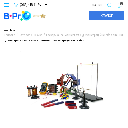
0
(068) 418-61-24
UA
RU
(093) 974-66-94
КАТАЛОГ
(095) 987-29-55
Назад
Головна
Каталог
Фізика
Електрика та магнетизм
Демонстраційне обладнання
Електрика і магнетизм. Базовий демонстраційний набір