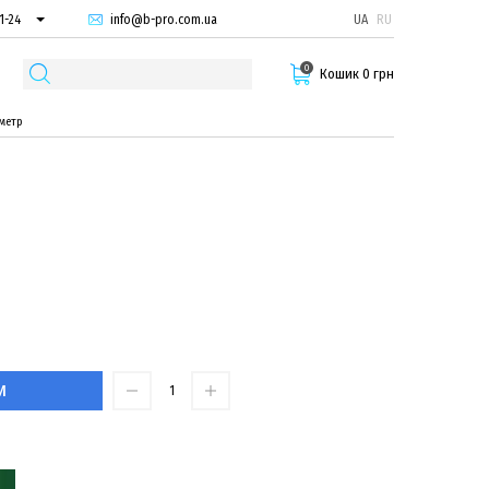
info@b-pro.com.ua
UA
RU
1-24
66-94
0
29-55
Кошик 0 грн
метр
И