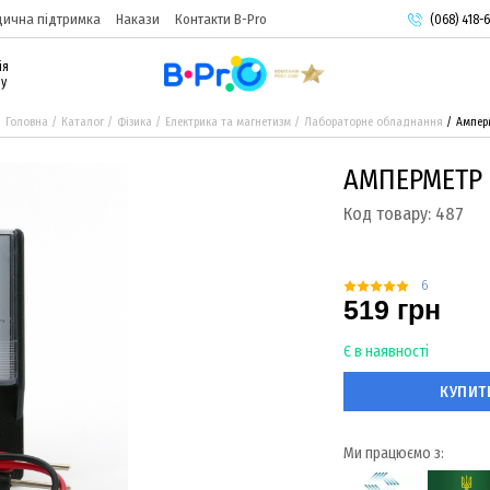
ична підтримка
Накази
Контакти B-Pro
(068) 418-6
(093) 974-
ія
(095) 987-
ру
Головна
Каталог
Фізика
Електрика та магнетизм
Лабораторне обладнання
Ампер
АМПЕРМЕТР
Код товару:
487
6
519 грн
Є в наявності
КУПИТ
Ми працюємо з: