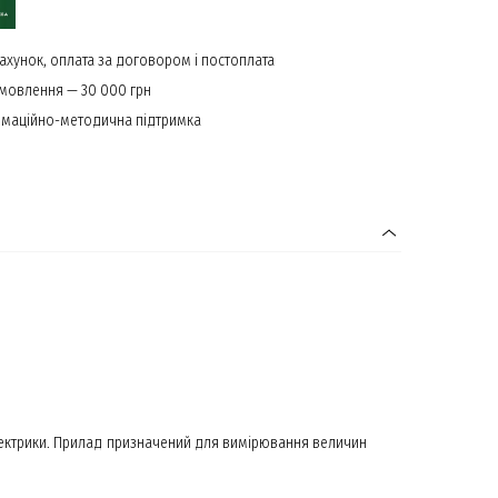
ахунок, оплата за договором і постоплата
амовлення — 30 000 грн
маційно-методична підтримка
електрики. Прилад призначений для вимірювання величин