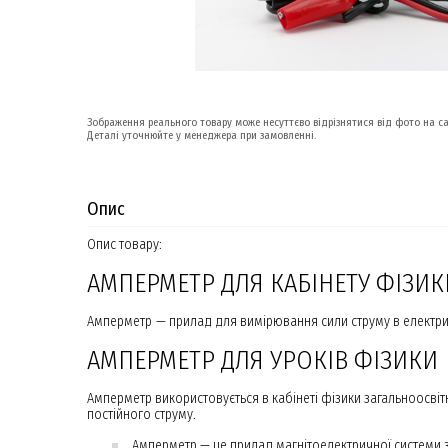
Зображення реального товару може несуттєво відрізнятися від фото на са
Деталі уточнюйте у менеджера при замовленні.
Опис
Опис товару:
АМПЕРМЕТР ДЛЯ КАБІНЕТУ ФІЗИ
Амперметр — прилад для вимірювання сили струму в електр
АМПЕРМЕТР ДЛЯ УРОКІВ ФІЗИКИ
Амперметр використовується в кабінеті фізики загальноосві
постійного струму.
Амперметр — це прилад магнітоелектричної системи