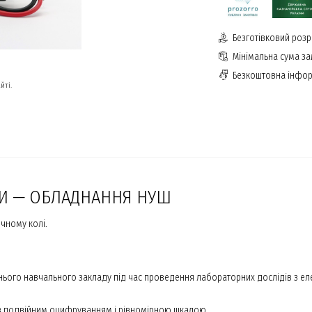
Безготівковий розр
Мінімальна сума з
Безкоштовна інфор
йті.
КИ — ОБЛАДНАННЯ НУШ
ичному колі.
тнього навчального закладу під час проведення лабораторних дослідів з 
 з подвійним оцифруванням і рівномірною шкалою.