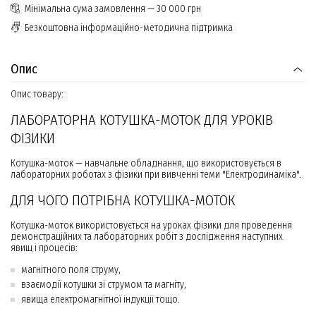
Мінімальна сума замовлення — 30 000 грн
Безкоштовна інформаційно-методична підтримка
Опис
Опис товару:
ЛАБОРАТОРНА КОТУШКА-МОТОК ДЛЯ УРОКІВ
ФІЗИКИ
Котушка-моток — навчальне обладнання, що використовується в
лабораторних роботах з фізики при вивченні теми "Електродинаміка".
ДЛЯ ЧОГО ПОТРІБНА КОТУШКА-МОТОК
Котушка-моток використовується на уроках фізики для проведення
демонстраційних та лабораторних робіт з дослідження наступних
явищ і процесів:
магнітного поля струму,
взаємодії котушки зі струмом та магніту,
явища електромагнітної індукції тощо.