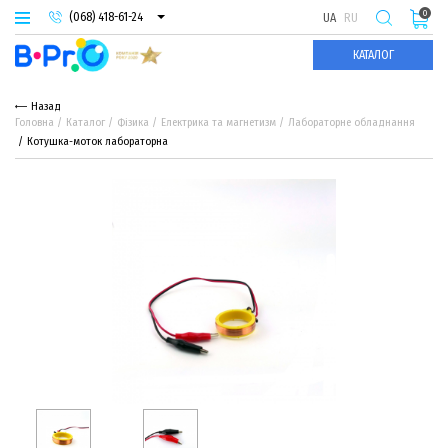
0
(068) 418-61-24
UA
RU
(093) 974-66-94
КАТАЛОГ
(095) 987-29-55
Назад
Головна
Каталог
Фізика
Електрика та магнетизм
Лабораторне обладнання
Котушка-моток лабораторна