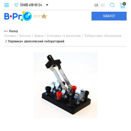
0
(068) 418-61-24
UA
RU
(093) 974-66-94
КАТАЛОГ
(095) 987-29-55
Назад
Головна
Каталог
Фізика
Електрика та магнетизм
Лабораторне обладнання
Перемикач двополюсний лабораторний