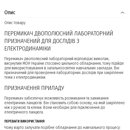
Опис
Опис товару:
ПЕРЕМИКАЧ ДВОПОЛЮСНИЙ ЛАБОРАТОРНИЙ
ПРИЗНАЧЕНИЙ ДЛЯ ДОСЛІДІВ З
ЕЛЕКТРОДИНАМІКИ
Перемикач двополюсний лабораторний відповідає вимогам,
висунутим МОН України стосовно шкільного обладнання, тому підійде
для використовування в загальноосвітніх навчальних закладах. Він
призначений для проведення лабораторних дослідів при закріпленні
теми з електродинаміки.
ПРИЗНАЧЕННЯ ПРИЛАДУ
Перемикач забезпечує можливість розмикання та замикання
електричних ланцюгів. Він становить собою основу, на якій закріплено
ніж з ручкою та клеми. Вони необхідні для підключення до
електричного ланцюга.
ПЕРЕВАГИ ВИКОРИСТАННЯ
Чому варто залучати подібне обладнання до навчального процесу: