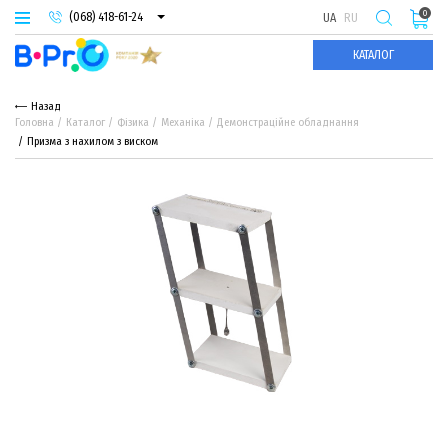
0
(068) 418-61-24
UA
RU
(093) 974-66-94
КАТАЛОГ
(095) 987-29-55
Назад
Головна
Каталог
Фізика
Механіка
Демонстраційне обладнання
Призма з нахилом з виском