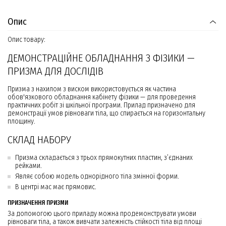
Опис
Опис товару:
ДЕМОНСТРАЦІЙНЕ ОБЛАДНАННЯ З ФІЗИКИ —
ПРИЗМА ДЛЯ ДОСЛІДІВ
Призма з нахилом з виском використовується як частина
обов'язкового обладнання кабінету фізики — для проведення
практичних робіт зі шкільної програми. Прилад призначено для
демонстрації умов рівноваги тіла, що спирається на горизонтальну
площину.
СКЛАД НАБОРУ
Призма складається з трьох прямокутних пластин, з’єднаних
рейками.
Являє собою модель однорідного тіла змінної форми.
В центрі мас має прямовис.
ПРИЗНАЧЕННЯ ПРИЗМИ
За допомогою цього приладу можна продемонструвати умови
рівноваги тіла, а також вивчати залежність стійкості тіла від площі