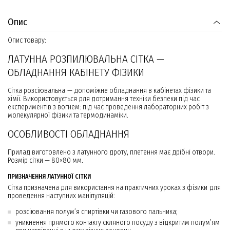
Опис
Опис товару:
ЛАТУННА РОЗПИЛЮВАЛЬНА СІТКА —
ОБЛАДНАННЯ КАБІНЕТУ ФІЗИКИ
Сітка розсіювальна — допоміжне обладнання в кабінетах фізики та
хімії. Використовується для дотримання техніки безпеки під час
експериментів з вогнем: під час проведення лабораторних робіт з
молекулярної фізики та термодинаміки.
ОСОБЛИВОСТІ ОБЛАДНАННЯ
Прилад виготовлено з латунного дроту, плетення має дрібні отвори.
Розмір сітки — 80×80 мм.
ПРИЗНАЧЕННЯ ЛАТУННОЇ СІТКИ
Сітка призначена для використання на практичних уроках з фізики для
проведення наступних маніпуляцій:
розсіювання полум’я спиртівки чи газового пальника;
уникнення прямого контакту скляного посуду з відкритим полум’ям