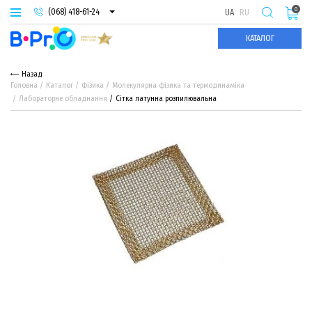
0
(068) 418-61-24
UA
RU
(093) 974-66-94
КАТАЛОГ
(095) 987-29-55
Назад
Головна
Каталог
Фізика
Молекулярна фізика та термодинаміка
Лабораторне обладнання
Сітка латунна розпилювальна