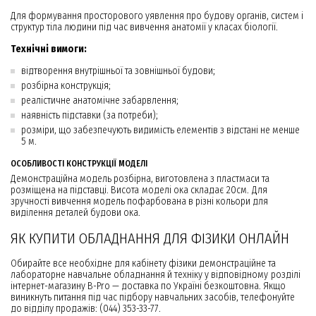
Для формування просторового уявлення про будову органів, систем і
структур тіла людини під час вивчення анатомії у класах біології.
Технічні вимоги:
відтворення внутрішньої та зовнішньої будови;
розбірна конструкція;
реалістичне анатомічне забарвлення;
наявність підставки (за потреби);
розміри, що забезпечують видимість елементів з відстані не менше
5 м.
ОСОБЛИВОСТІ КОНСТРУКЦІЇ МОДЕЛІ
Демонстраційна модель розбірна, виготовлена з пластмаси та
розміщена на підставці. Висота моделі ока складає 20см. Для
зручності вивчення модель пофарбована в різні кольори для
виділення деталей будови ока.
ЯК КУПИТИ ОБЛАДНАННЯ ДЛЯ ФІЗИКИ ОНЛАЙН
Обирайте все необхідне для кабінету фізики демонстраційне та
лабораторне навчальне обладнання й техніку у відповідному розділі
інтернет-магазину B-Pro — доставка по Україні безкоштовна. Якщо
виникнуть питання під час підбору навчальних засобів, телефонуйте
до відділу продажів: (044) 353-33-77.