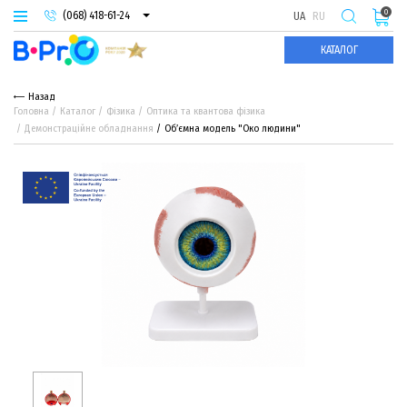
0
(068) 418-61-24
UA
RU
(093) 974-66-94
КАТАЛОГ
(095) 987-29-55
Назад
Головна
Каталог
Фізика
Оптика та квантова фізика
Демонстраційне обладнання
Об’ємна модель "Око людини"