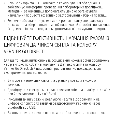
Зручне використання – компактне компонування обладнання
забезпечує комфортне проведення лабораторних досліджень.
Методичні рекомендації допомагають швидко організувати
навчальний процес та ефективно застосовувати набір на практиці.
Безпечне зберігання – усі елементи розташовані у спеціальному
ложементі та зберігаються в міцній пластиковій коробці, що захищає
їх від механічних пошкоджень і допомагає підтримувати порядок.
ПІДВИЩУЙТЕ ЕФЕКТИВНІСТЬ НАВЧАННЯ РАЗОМ ІЗ
ЦИФРОВИМ ДАТЧИКОМ СВІТЛА ТА КОЛЬОРУ
VERNIER GO DIRECT!
Для ще точніших вимірювань та розширення можливостей досліджень
набір вигідно придбати в комплекті з Датчиком світла та кольору
Vernier Go Direct. Цей цифровий пристрій значно покращує якість
експериментів, дозволяючи:
Вимірювати інтенсивність світла у різних умовах із високою
точністю.
Досліджувати спектральні характеристики світла та аналізувати зміни
при його заломленні чи відбитті.
Фіксувати зміни у режимі реального часу та відображати їх на
цифрових пристроях завдяки бездротовому з’єднанню через
Bluetooth або USB.
Використовувати зручне програмне забезпечення, що дозволяє