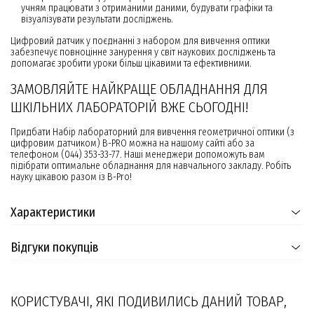
учням працювати з отриманими даними, будувати графіки та
візуалізувати результати досліджень.
Цифровий датчик у поєднанні з набором для вивчення оптики
забезпечує повноцінне занурення у світ наукових досліджень та
допомагає зробити уроки більш цікавими та ефективними.
ЗАМОВЛЯЙТЕ НАЙКРАЩЕ ОБЛАДНАННЯ ДЛЯ
ШКІЛЬНИХ ЛАБОРАТОРІЙ ВЖЕ СЬОГОДНІ!
Придбати Набір лабораторний для вивчення геометричної оптики (з
цифровим датчиком) B-PRO можна на нашому сайті або за
телефоном (044) 353-33-77. Наші менеджери допоможуть вам
підібрати оптимальне обладнання для навчального закладу. Робіть
науку цікавою разом із B-Pro!
Характеристики
Відгуки покупців
КОРИСТУВАЧІ, ЯКІ ПОДИВИЛИСЬ ДАНИЙ ТОВАР,