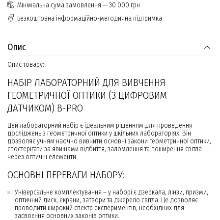
Мінімальна сума замовлення — 30 000 грн
Безкоштовна інформаційно-методична підтримка
Опис
Опис товару:
НАБІР ЛАБОРАТОРНИЙ ДЛЯ ВИВЧЕННЯ
ГЕОМЕТРИЧНОЇ ОПТИКИ (З ЦИФРОВИМ
ДАТЧИКОМ) B-PRO
Цей лабораторний набір є ідеальним рішенням для проведення
досліджень з геометричної оптики у шкільних лабораторіях. Він
дозволяє учням наочно вивчити основні закони геометричної оптики,
спостерігати за явищами відбиття, заломлення та поширення світла
через оптичні елементи.
ОСНОВНІ ПЕРЕВАГИ НАБОРУ:
Універсальне комплектування – у наборі є дзеркала, лінзи, призми,
оптичний диск, екрани, затвори та джерело світла. Це дозволяє
проводити широкий спектр експериментів, необхідних для
засвоєння основних законів оптики.