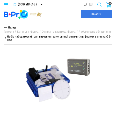
0
(068) 418-61-24
UA
RU
(093) 974-66-94
КАТАЛОГ
(095) 987-29-55
Назад
Головна
Каталог
Фізика
Оптика та квантова фізика
Лабораторне обладнання
Набір лабораторний для вивчення геометричної оптики (з цифровим датчиком) B-
PRO