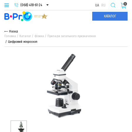
0
(068) 418-61-24
UA
RU
(093) 974-66-94
КАТАЛОГ
(095) 987-29-55
Назад
Головна
Каталог
Фізика
Прилади загального призначення
Цифровий мікроскоп