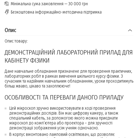
Мінімальна сума замовлення — 30 000 грн
Безкоштовна інформаційно-методична підтримка
Опис
Опис товару:
ДЕМОНСТРАЦІЙНИЙ ЛАБОРАТОРНИЙ ПРИЛАД ДЛЯ
КАБІНЕТУ ФІЗИКИ
Дане навчальне обладнання призначене для проведення практичних,
лабораторних робіт в рамках вивчення шкільного курсу фізики. З
сучасним та надійним навчальним обладнанням, уроки проходитимуть
більш жваво, цікаво та захоплююче!
ОСОБЛИВОСТІ ТА ПЕРЕВАГИ ДАНОГО ПРИЛАДУ
Цей мікроскоп зручно використовувати в ході проведення
демонстраційних дослідів. Він має цифрову камеру, а також
спеціальний кабель, за допомогою якого можна приєднати
мікроскоп до комп’ютера або проектора – для зручності
демонстрації зображення усім учням одночасно.
В корпус вмонтовано ламповий освітлювач, що дозволяє