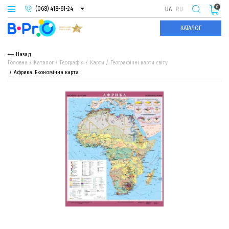
0
(068) 418-61-24
UA
RU
(093) 974-66-94
КАТАЛОГ
(095) 987-29-55
Назад
Головна
Каталог
Географія
Карти
Географічні карти світу
Африка. Економічна карта