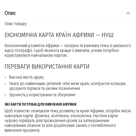
Опис
Опис товару:
ЕКОНОМІЧНА КАРТА КРАЇН АФРИКИ — НУШ
Економічний розвиток Африки — складна та важлива тема зі шкільного
курсу географії. І щоб якомога краще її вивчити, учням потрібно
користуватися навчальною картою.
ПЕРЕВАГИ ВИКОРИСТАННЯ КАРТИ
Висока якість друку
Увага до найменших деталей: чіткі межі країн, контрастні кольори,
зрозумілі підписи та умовні позначення
Зручність у користуванні та зберіганні
ЯКІ КАРТИ ПОТРІБНІ ДЛЯ ВИВЧЕННЯ АФРИКИ
Щоб повністю опанувати тему розвитку та країн Африки, потрібні якісні
навчальні карти: фізична, політична, економічна. Настінні карти
чудово підійдуть для проведення уроків за затвердженим
навчальним планом та для додаткових занять з поглибленого
вивчення предмета.