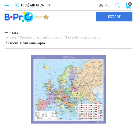
0
(068) 418-61-24
UA
RU
(093) 974-66-94
КАТАЛОГ
(095) 987-29-55
Назад
Головна
Каталог
Географія
Карти
Географічні карти світу
Європа. Політична карта