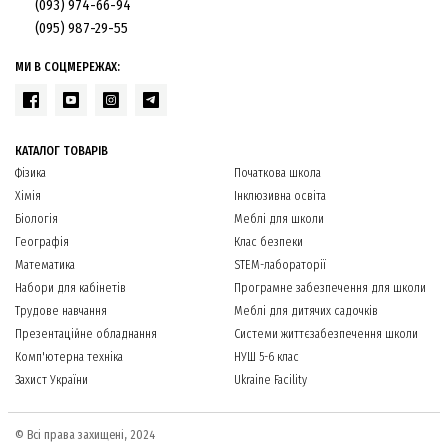
(093) 974-66-94
(095) 987-29-55
МИ В СОЦМЕРЕЖАХ:
КАТАЛОГ ТОВАРІВ
Фізика
Початкова школа
Хімія
Інклюзивна освіта
Біологія
Меблі для школи
Географія
Клас безпеки
Математика
STEM-лабораторії
Набори для кабінетів
Програмне забезпечення для школи
Трудове навчання
Меблі для дитячих садочків
Презентаційне обладнання
Системи життєзабезпечення школи
Комп'ютерна техніка
НУШ 5-6 клас
Захист України
Ukraine Facility
© Всі права захищені, 2024