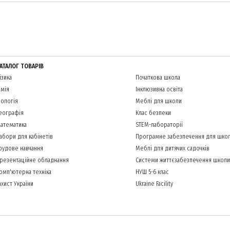
АТАЛОГ ТОВАРІВ
ізика
Початкова школа
імія
Інклюзивна освіта
іологія
Меблі для школи
еографія
Клас безпеки
атематика
STEM-лабораторії
абори для кабінетів
Програмне забезпечення для шко
рудове навчання
Меблі для дитячих садочків
резентаційне обладнання
Системи життєзабезпечення школи
омп'ютерна техніка
НУШ 5-6 клас
ахист України
Ukraine Facility