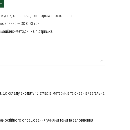
ахунок, оплата за договором і постоплата
амовлення — 30 000 грн
маційно-методична підтримка
 До складу входять 15 атласів материків та океанів (загальна
ас самостійного опрацювання учнями теми та заповнення