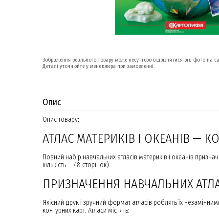
Зображення реального товару може несуттєво відрізнятися від фото на са
Деталі уточнюйте у менеджера при замовленні.
Опис
Опис товару:
АТЛАС МАТЕРИКІВ І ОКЕАНІВ — К
Повний набір навчальних атласів материків і океанів признач
кількість — 48 сторінок).
ПРИЗНАЧЕННЯ НАВЧАЛЬНИХ АТЛАС
Якісний друк і зручний формат атласів роблять їх незамінним
контурних карт. Атласи містять: