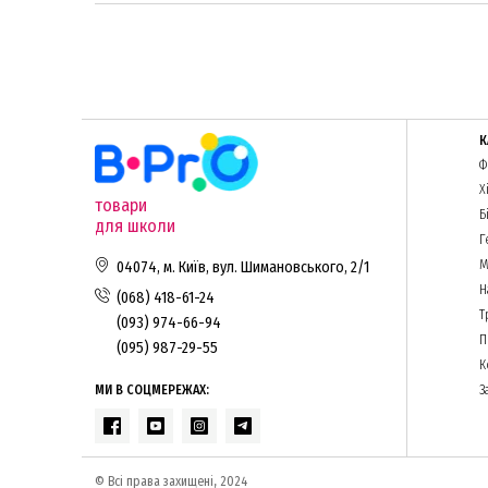
К
Ф
Х
товари
Б
для школи
Г
М
04074, м. Київ, вул. Шимановського, 2/1
Н
(068) 418-61-24
Т
(093) 974-66-94
П
(095) 987-29-55
К
МИ В СОЦМЕРЕЖАХ:
З
© Всі права захищені, 2024