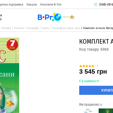
ична підтримка
Накази
Контакти B-Pro
(068) 418-6
(093) 974-
ія
(095) 987-
ру
Головна
Каталог
Географія
Карти
Географічні карти світу
Комплект атласів. Матер
КОМПЛЕКТ А
Код товару:
6968
1
3 545 грн
Є в наявності
КУПИТ
Ми працюємо з: