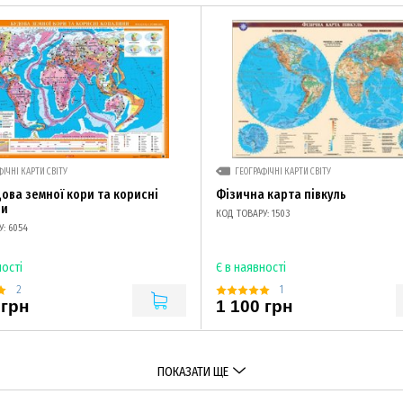
ФІЧНІ КАРТИ СВІТУ
ГЕОГРАФІЧНІ КАРТИ СВІТУ
дова земної кори та корисні
Фізична карта півкуль
ни
КОД ТОВАРУ: 1503
: 6054
ності
Є в наявності
2
1
 грн
1 100 грн
ПОКАЗАТИ ЩЕ