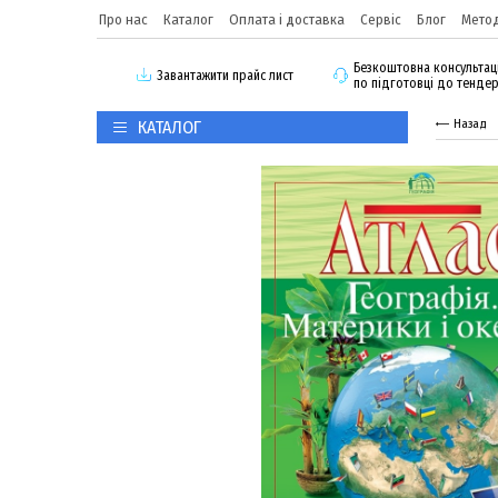
Про нас
Каталог
Оплата і доставка
Сервіс
Блог
Метод
Безкоштовна консультац
3авантажити прайс лист
по підготовці до тенде
КАТАЛОГ
Назад