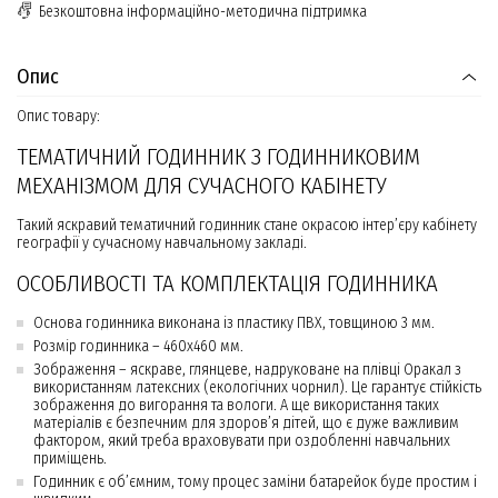
Безкоштовна інформаційно-методична підтримка
Опис
Опис товару:
ТЕМАТИЧНИЙ ГОДИННИК З ГОДИННИКОВИМ
МЕХАНІЗМОМ ДЛЯ СУЧАСНОГО КАБІНЕТУ
Такий яскравий тематичний годинник стане окрасою інтер’єру кабінету
географії у сучасному навчальному закладі.
ОСОБЛИВОСТІ ТА КОМПЛЕКТАЦІЯ ГОДИННИКА
Основа годинника виконана із пластику ПВХ, товщиною 3 мм.
Розмір годинника – 460х460 мм.
Зображення – яскраве, глянцеве, надруковане на плівці Оракал з
використанням латексних (екологічних чорнил). Це гарантує стійкість
зображення до вигорання та вологи. А ще використання таких
матеріалів є безпечним для здоров’я дітей, що є дуже важливим
фактором, який треба враховувати при оздобленні навчальних
приміщень.
Годинник є об’ємним, тому процес заміни батарейок буде простим і