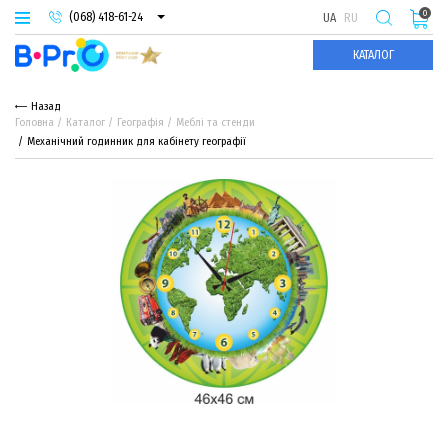
0
(068) 418-61-24
UA
RU
(093) 974-66-94
КАТАЛОГ
(095) 987-29-55
Назад
Головна
Каталог
Географія
Меблі та стенди
Механічний годинник для кабінету географії