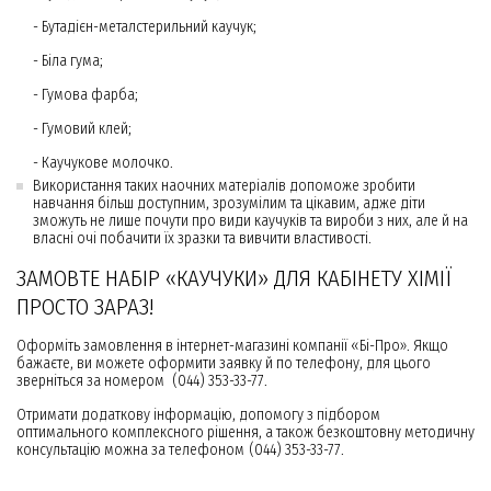
- Бутадієн-металстерильний каучук;
- Біла гума;
- Гумова фарба;
- Гумовий клей;
- Каучукове молочко.
Використання таких наочних матеріалів допоможе зробити
навчання більш доступним, зрозумілим та цікавим, адже діти
зможуть не лише почути про види каучуків та вироби з них, але й на
власні очі побачити їх зразки та вивчити властивості.
ЗАМОВТЕ НАБІР «КАУЧУКИ» ДЛЯ КАБІНЕТУ ХІМІЇ
ПРОСТО ЗАРАЗ!
Оформіть замовлення в інтернет-магазині компанії «Бі-Про». Якщо
бажаєте, ви можете оформити заявку й по телефону, для цього
зверніться за номером (044) 353-33-77.
Отримати додаткову інформацію, допомогу з підбором
оптимального комплексного рішення, а також безкоштовну методичну
консультацію можна за телефоном (044) 353-33-77.