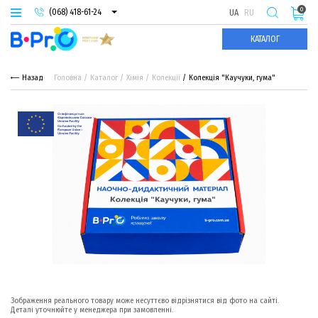
0
(068) 418-61-24
UA
RU
(093) 974-66-94
КАТАЛОГ
(095) 987-29-55
Назад
Головна
Каталог
Хімія
Колекції
Колекція "Каучуки, гума"
Зображення реального товару може несуттєво відрізнятися від фото на сайті.
Деталі уточнюйте у менеджера при замовленні.