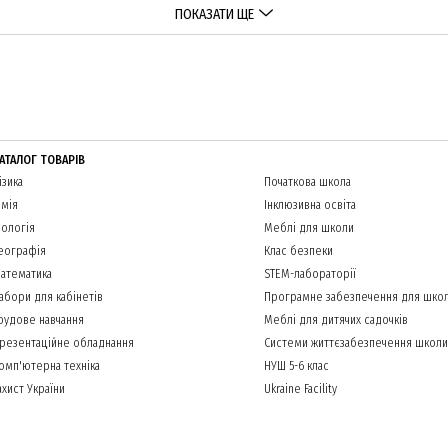
ПОКАЗАТИ ЩЕ
АТАЛОГ ТОВАРІВ
ізика
Початкова школа
імія
Інклюзивна освіта
іологія
Меблі для школи
еографія
Клас безпеки
атематика
STEM-лабораторії
абори для кабінетів
Програмне забезпечення для шко
рудове навчання
Меблі для дитячих садочків
резентаційне обладнання
Системи життєзабезпечення школи
омп'ютерна техніка
НУШ 5-6 клас
ахист України
Ukraine Facility