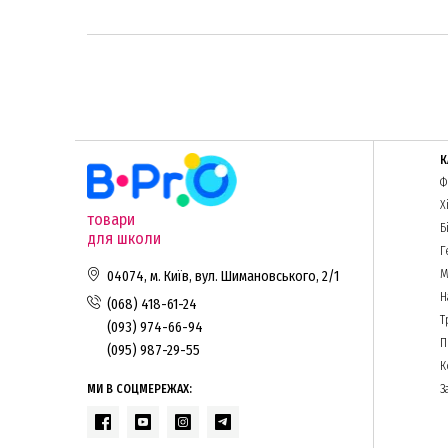
К
Ф
Х
товари
Б
для школи
Г
М
04074, м. Київ, вул. Шимановського, 2/1
Н
(068) 418-61-24
Т
(093) 974-66-94
П
(095) 987-29-55
К
МИ В СОЦМЕРЕЖАХ:
З