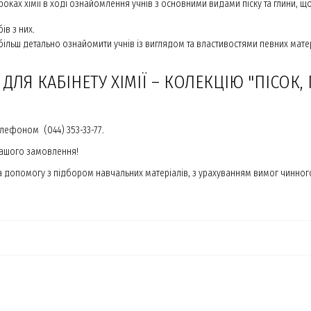
оках хімії в ході ознайомлення учнів з основними видами піску та глини, щ
ів з них.
більш детально ознайомити учнів із виглядом та властивостями певних мат
ДЛЯ КАБІНЕТУ ХІМІЇ – КОЛЕКЦІЮ "ПІСОК,
елефоном (044) 353-33-77.
вашого замовлення!
допомогу з підбором навчальних матеріалів, з урахуванням вимог чинного 