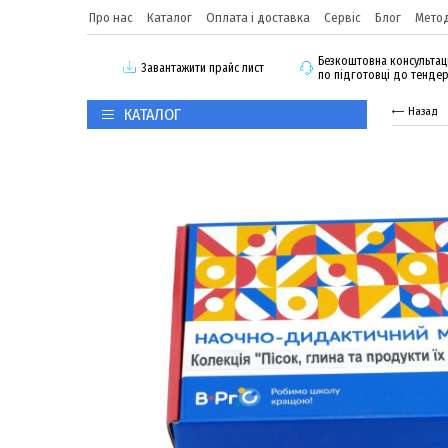
Про нас
Каталог
Оплата і доставка
Сервіс
Блог
Метод
Безкоштовна консультац
3авантажити прайс лист
по підготовці до тенде
КАТАЛОГ
Назад