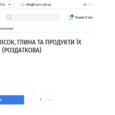
info@b-pro.com.ua
UA
RU
1-24
66-94
0
29-55
Кошик 0 грн
роздаткова)
ПІСОК, ГЛИНА ТА ПРОДУКТИ ЇХ
 (РОЗДАТКОВА)
И