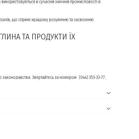
о використовуються в сучасній хімічній промисловості в
еріалів, що сприяє кращому розумінню та засвоєнню
 ГЛИНА ТА ПРОДУКТИ ЇХ
законодавства. Звертайтесь за номером (044) 353-33-77.