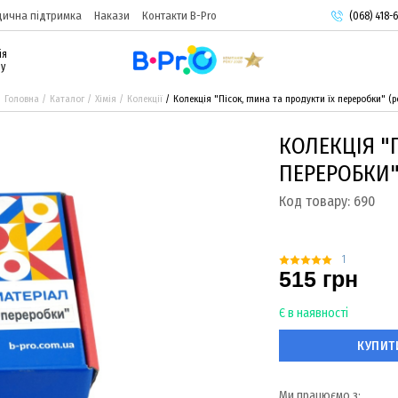
ична підтримка
Накази
Контакти B-Pro
(068) 418-6
(093) 974-
ія
(095) 987-
ру
Головна
Каталог
Хімія
Колекції
Колекція "Пісок, глина та продукти їх переробки" (
КОЛЕКЦІЯ "
ПЕРЕРОБКИ"
Код товару:
690
1
515 грн
Є в наявності
КУПИТ
Ми працюємо з: