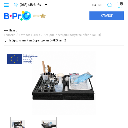
0
(068) 418-61-24
UA
RU
(093) 974-66-94
КАТАЛОГ
(095) 987-29-55
Назад
Головна
Каталог
Хімія
Все для дослідів (посуд та обладнання)
Набір хімічний лабораторний B-PRO тип 2