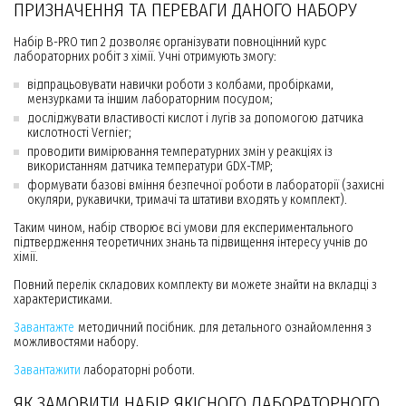
ПРИЗНАЧЕННЯ ТА ПЕРЕВАГИ ДАНОГО НАБОРУ
Набір B-PRO тип 2 дозволяє організувати повноцінний курс
лабораторних робіт з хімії. Учні отримують змогу:
відпрацьовувати навички роботи з колбами, пробірками,
мензурками та іншим лабораторним посудом;
досліджувати властивості кислот і лугів за допомогою датчика
кислотності Vernier;
проводити вимірювання температурних змін у реакціях із
використанням датчика температури GDX-TMP;
формувати базові вміння безпечної роботи в лабораторії (захисні
окуляри, рукавички, тримачі та штативи входять у комплект).
Таким чином, набір створює всі умови для експериментального
підтвердження теоретичних знань та підвищення інтересу учнів до
хімії.
Повний перелік складових комплекту ви можете знайти на вкладці з
характеристиками.
Завантажте
методичний посібник. для детального ознайомлення з
можливостями набору.
Завантажити
лабораторні роботи.
ЯК ЗАМОВИТИ НАБІР ЯКІСНОГО ЛАБОРАТОРНОГО