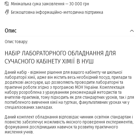
Мінімальна сума замовлення — 30 000 грн
Безкоштовна інформаційно-методична підтримка
Опис
Опис товару:
НАБІР ЛАБОРАТОРНОГО ОБЛАДНАННЯ ДЛЯ
СУЧАСНОГО КАБІНЕТУ ХІМІЇ В НУШ
Даний набір - відмінне рішення для вашого кабінету чи шкільної
лабораторії хімії, адже він містить весь необхідний посуд, прилади та
додаткові аксесуари, що дозволяють проводити лабораторні та
практичні роботи згідно з програмою МОН України. Комплектація
набору розроблена з урахуванням рекомендацій методистів та
вчителів-практиків, тому підходить як для стандартних уроків, так і для
поглибленого вивчення хімії на гуртках, факультативних уроках чи у
спеціалізованих закладах.
Даний комплект обладнання відповідає чинним освітнім стандартам і
повністю забезпечує можливість якісного проведення експериментів,
формування дослідницьких навичок та розвитку практичного
мислення учнів.