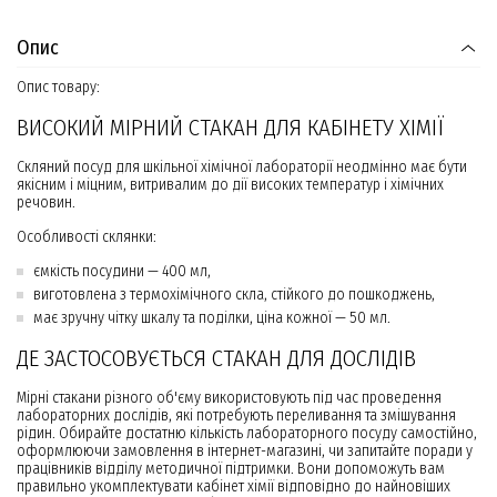
Опис
Опис товару:
ВИСОКИЙ МІРНИЙ СТАКАН ДЛЯ КАБІНЕТУ ХІМІЇ
Скляний посуд для шкільної хімічної лабораторії неодмінно має бути
якісним і міцним, витривалим до дії високих температур і хімічних
речовин.
Особливості склянки:
ємкість посудини — 400 мл,
виготовлена з термохімічного скла, стійкого до пошкоджень,
має зручну чітку шкалу та поділки, ціна кожної — 50 мл.
ДЕ ЗАСТОСОВУЄТЬСЯ СТАКАН ДЛЯ ДОСЛІДІВ
Мірні стакани різного об'єму використовують під час проведення
лабораторних дослідів, які потребують переливання та змішування
рідин. Обирайте достатню кількість лабораторного посуду самостійно,
оформлюючи замовлення в інтернет-магазині, чи запитайте поради у
працівників відділу методичної підтримки. Вони допоможуть вам
правильно укомплектувати кабінет хімії відповідно до найновіших