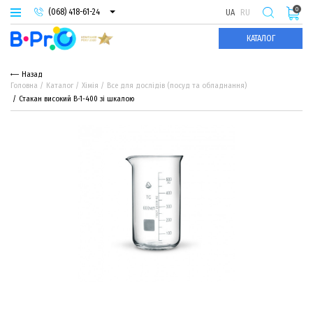
0
(068) 418-61-24
UA
RU
(093) 974-66-94
КАТАЛОГ
(095) 987-29-55
Назад
Головна
Каталог
Хімія
Все для дослідів (посуд та обладнання)
Стакан високий В-1-400 зі шкалою