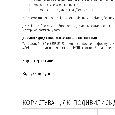
молоточок і маленькі цвяшки;
коркова основа для фіксації елементів.
Всі елементи виготовлені з високоякісних матеріалів, безпеч
Дитині потрібно самостійно обрати детальки, скласти малюно
моторику, пам'ять і увагу.
ДЕ КУПИТИ ДИДАКТИЧНІ МАТЕРІАЛИ — ІНКЛЮЗІЯ В НУШ
Телефонуйте (044) 353-33-77 — ми допоможемо сформувати о
МОН щодо обладнання кабінетів НУШ, замовляйте та переко
Характеристики
Відгуки покупців
КОРИСТУВАЧІ, ЯКІ ПОДИВИЛИСЬ 