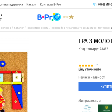
ична підтримка
Накази
Контакти B-Pro
(068) 418-6
(093) 974-
ія
(095) 987-
ру
Головна
Каталог
Інклюзивна освіта
Корекційна педагогіка та дидактичні матеріали
ГРА З МОЛ
Код товару:
4482
2
ціну уточнюйте
Немає в наявності
КУПИТ
Ми працюємо з: