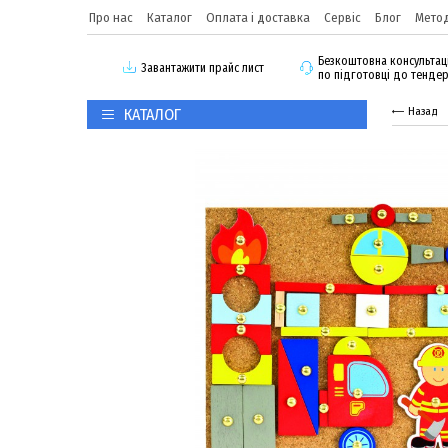
Про нас
Каталог
Оплата і доставка
Сервіс
Блог
Метод
Безкоштовна консультац
3авантажити прайс лист
по підготовці до тенде
КАТАЛОГ
Назад