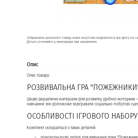
Зображення реального товару може несуттєво відрізнятися від фото на са
Деталі уточнюйте у менеджера при замовленні.
Опис
Опис товару:
РОЗВИВАЛЬНА ГРА "ПОЖЕЖНИКИ"
Цікаві дидактичні матеріали для розвитку дрібної моторики —
навчання: він допоможе відігравати соціально-побутові сцен
ОСОБЛИВОСТІ ІГРОВОГО НАБОР
Комплект складається з таких деталей:
різнокольорові деталі для вивчення теми "Пожежник