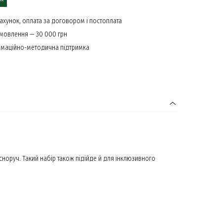
ахунок, оплата за договором і постоплата
амовлення — 30 000 грн
маційно-методична підтримка
асноруч. Такий набір також підійде й для інклюзивного