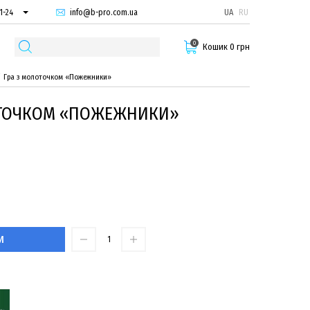
info@b-pro.com.ua
UA
RU
1-24
66-94
0
29-55
Кошик 0 грн
Гра з молоточком «Пожежники»
ОТОЧКОМ «ПОЖЕЖНИКИ»
И