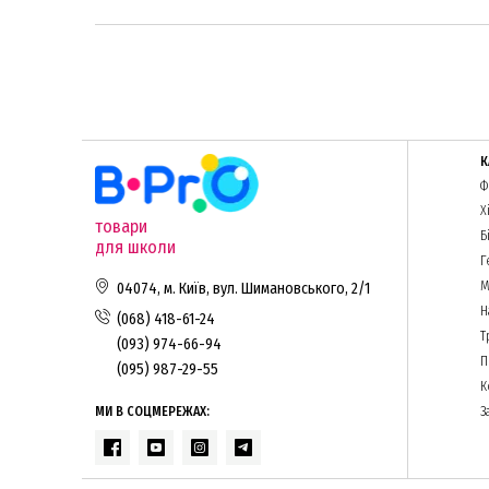
К
Ф
Х
товари
Б
для школи
Г
М
04074, м. Київ, вул. Шимановського, 2/1
Н
(068) 418-61-24
Т
(093) 974-66-94
П
(095) 987-29-55
К
МИ В СОЦМЕРЕЖАХ:
З