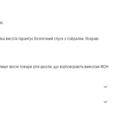
х.
а висота гарантує безпечний спуск з гойдалки. Яскраві
і лише якісні товари для школи, що відповідають вимогам МОН