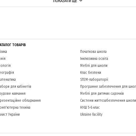
ПОКАЗАТИ ЩЕ
АТАЛОГ ТОВАРІВ
ізика
Початкова школа
імія
Інклюзивна освіта
іологія
Меблі для школи
еографія
Клас безпеки
атематика
STEM-лабораторії
абори для кабінетів
Програмне забезпечення для шко
рудове навчання
Меблі для дитячих садочків
резентаційне обладнання
Системи життєзабезпечення школи
омп'ютерна техніка
НУШ 5-6 клас
ахист України
Ukraine Facility