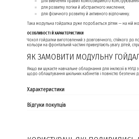
для вивчення правил композиційного конструювання
для розвитку логіки й абстрактного мислення;
для фізичного розвитку й активного відпочинку.
Така модульна гойдалка дуже подобається дітям — на ній мо
ОСОБЛИВОСТІ Й ХАРАКТЕРИСТИКИ
Чохол гойдалки виготовлений з довговічного, стійкого до по
кольори на фронтальній частині привертають увагу дітей, сп
ЯК ЗАМОВИТИ МОДУЛЬНУ ГОЙДА
Якщо ви шукаєте навчальне обладнання для інклюзії в НУШ за
щодо облаштування шкільних кабінетів і повністю безпечні дл
Характеристики
Відгуки покупців