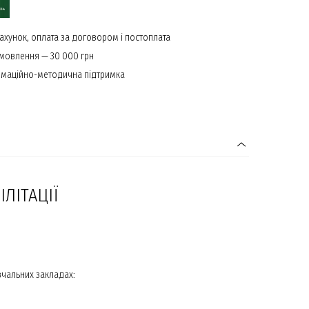
ахунок, оплата за договором і постоплата
амовлення — 30 000 грн
маційно-методична підтримка
ЛІТАЦІЇ
вчальних закладах: