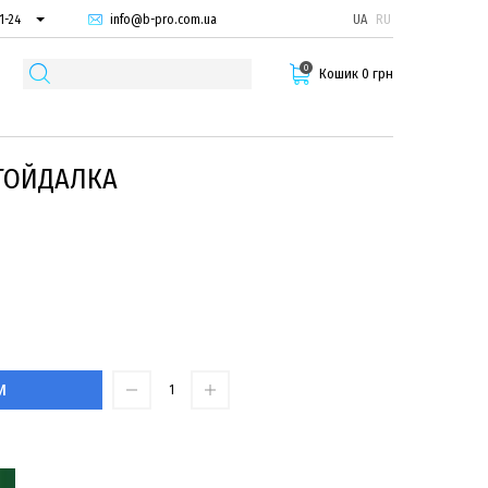
info@b-pro.com.ua
UA
RU
1-24
66-94
0
29-55
Кошик 0 грн
ГОЙДАЛКА
И