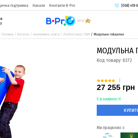
ична підтримка
Накази
Контакти B-Pro
(068) 418-6
(093) 974-
ія
(095) 987-
ру
Головна
Каталог
Інклюзивна освіта
Реабілітація, ЛФК
Модульна гойдалка
МОДУЛЬНА 
Код товару:
6372
2
27 255 грн
Є в наявності
КУПИТ
Ми працюємо з: