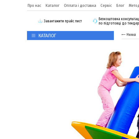
Про нас
Каталог
Оплата і доставка
Сервіс
Блог
Метод
Безкоштовна консультац
3авантажити прайс лист
по підготовці до тенде
КАТАЛОГ
Назад