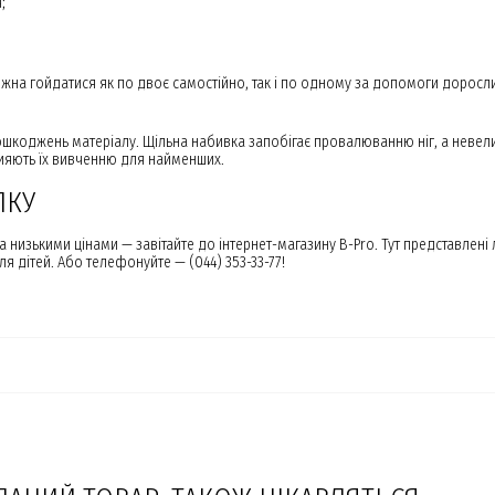
;
жна гойдатися як по двоє самостійно, так і по одному за допомоги доросли
шкоджень матеріалу. Щільна набивка запобігає провалюванню ніг, а невелик
рияють їх вивченню для найменших.
ЛКУ
 низькими цінами — завітайте до інтернет-магазину B-Pro. Тут представлен
я дітей. Або телефонуйте — (044) 353-33-77!