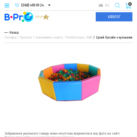
0
(068) 418-61-24
UA
RU
(093) 974-66-94
КАТАЛОГ
(095) 987-29-55
Назад
Головна
Каталог
Інклюзивна освіта
Реабілітація, ЛФК
Сухий басейн з кульками
Зображення реального товару може несуттєво відрізнятися від фото на сайті.