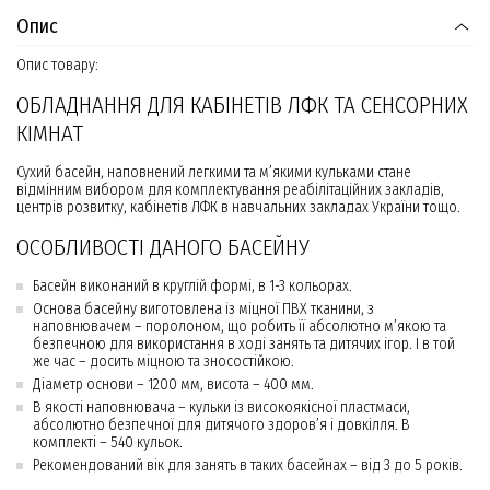
Опис
Опис товару:
ОБЛАДНАННЯ ДЛЯ КАБІНЕТІВ ЛФК ТА СЕНСОРНИХ
КІМНАТ
Сухий басейн, наповнений легкими та м’якими кульками стане
відмінним вибором для комплектування реабілітаційних закладів,
центрів розвитку, кабінетів ЛФК в навчальних закладах України тощо.
ОСОБЛИВОСТІ ДАНОГО БАСЕЙНУ
Басейн виконаний в круглій формі, в 1-3 кольорах.
Основа басейну виготовлена із міцної ПВХ тканини, з
наповнювачем – поролоном, що робить її абсолютно м’якою та
безпечною для використання в ході занять та дитячих ігор. І в той
же час – досить міцною та зносостійкою.
Діаметр основи – 1200 мм, висота – 400 мм.
В якості наповнювача – кульки із високоякісної пластмаси,
абсолютно безпечної для дитячого здоров’я і довкілля. В
комплекті – 540 кульок.
Рекомендований вік для занять в таких басейнах – від 3 до 5 років.