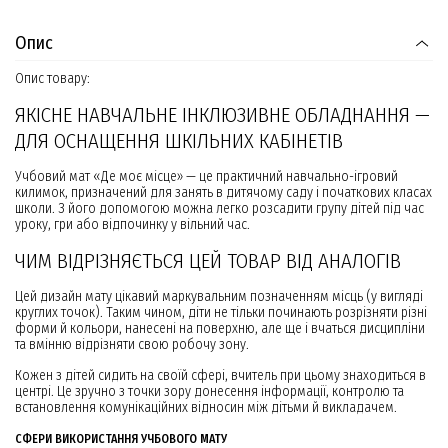
Опис
Опис товару:
ЯКІСНЕ НАВЧАЛЬНЕ ІНКЛЮЗИВНЕ ОБЛАДНАННЯ —
ДЛЯ ОСНАЩЕННЯ ШКІЛЬНИХ КАБІНЕТІВ
Учбовий мат «Де моє місце» — це практичний навчально-ігровий
килимок, призначений для занять в дитячому саду і початкових класах
школи. З його допомогою можна легко розсадити групу дітей під час
уроку, гри або відпочинку у вільний час.
ЧИМ ВІДРІЗНЯЄТЬСЯ ЦЕЙ ТОВАР ВІД АНАЛОГІВ
Цей дизайн мату цікавий маркувальним позначенням місць (у вигляді
круглих точок). Таким чином, діти не тільки починають розрізняти різні
форми й кольори, нанесені на поверхню, але ще і вчаться дисципліни
та вмінню відрізняти свою робочу зону.
Кожен з дітей сидить на своїй сфері, вчитель при цьому знаходиться в
центрі. Це зручно з точки зору донесення інформації, контролю та
встановлення комунікаційних відносин між дітьми й викладачем.
СФЕРИ ВИКОРИСТАННЯ УЧБОВОГО МАТУ