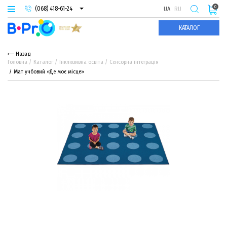
0
(068) 418-61-24
UA
RU
(093) 974-66-94
КАТАЛОГ
(095) 987-29-55
Назад
Головна
Каталог
Інклюзивна освіта
Сенсорна інтеграція
Мат учбовий «Де моє місце»