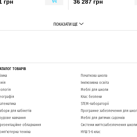
1 грн
36 287 грн
ПОКАЗАТИ ЩЕ
АТАЛОГ ТОВАРІВ
ізика
Початкова школа
імія
Інклюзивна освіта
іологія
Меблі для школи
еографія
Клас безпеки
атематика
STEM-лабораторії
абори для кабінетів
Програмне забезпечення для шко
рудове навчання
Меблі для дитячих садочків
резентаційне обладнання
Системи життєзабезпечення школи
омп'ютерна техніка
НУШ 5-6 клас