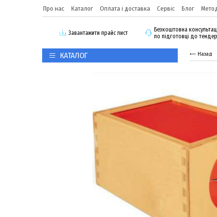
Про нас
Каталог
Оплата і доставка
Сервіс
Блог
Метод
Безкоштовна консультац
3авантажити прайс лист
по підготовці до тенде
КАТАЛОГ
Назад