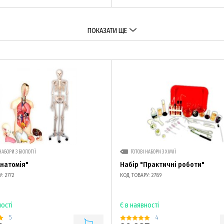
ПОКАЗАТИ ЩЕ
НАБОРИ З БІОЛОГІЇ
ГОТОВІ НАБОРИ З ХІМІЇ
Анатомія"
Набір "Практичні роботи"
: 2772
КОД ТОВАРУ: 2789
ності
Є в наявності
5
4