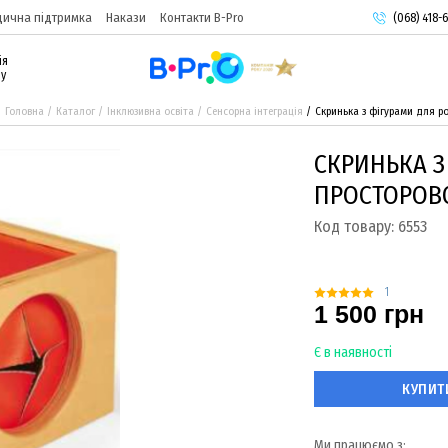
ична підтримка
Накази
Контакти B-Pro
(068) 418-6
(093) 974-
ія
(095) 987-
ру
Головна
Каталог
Інклюзивна освіта
Сенсорна інтеграція
Скринька з фігурами для р
СКРИНЬКА З
ПРОСТОРОВ
Код товару:
6553
1
1 500 грн
Є в наявності
КУПИТ
Ми працюємо з: