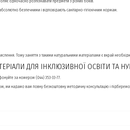
оляє одночасно розпізнавати предмети з різних боків.
 є абсолютно безпечними і відповідають санітарно-гігієнічним нормам.
слення. Тому заняття з такими натуральними матеріалами є вкрай необхідн
ТЕРІАЛИ ДЛЯ ІНКЛЮЗИВНОЇ ОСВІТИ ТА Н
фонуйте за номером (044) 353-33-77.
ром, ми надамо вам повну безкоштовну методичну консультацію і підбере