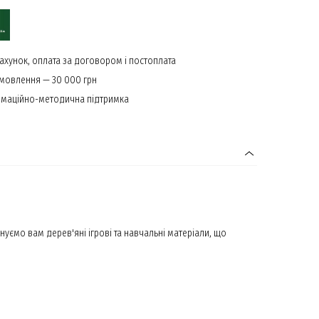
ахунок, оплата за договором і постоплата
амовлення — 30 000 грн
маційно-методична підтримка
мо вам дерев'яні ігрові та навчальні матеріали, що