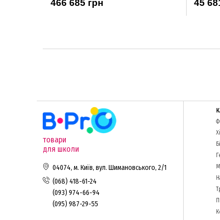
466 685 грн
45 68
К
Ф
Х
товари
Б
для школи
Г
М
04074, м. Київ, вул. Шимановського, 2/1
Н
(068) 418-61-24
Т
(093) 974-66-94
П
(095) 987-29-55
К