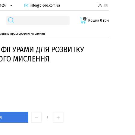
info@b-pro.com.ua
UA
RU
1-24
66-94
0
29-55
Кошик 0 грн
озвитку просторового мислення
 ФІГУРАМИ ДЛЯ РОЗВИТКУ
ОГО МИСЛЕННЯ
И