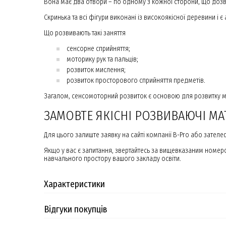
Вона має два отвори – по одному з кожної сторони, що дозв
Скринька та всі фігури виконані із високоякісної деревини і
Що розвивають такі заняття
сенсорне сприйняття;
моторику рук та пальців;
розвиток мислення;
розвиток просторового сприйняття предметів.
Загалом, сенсомоторний розвиток є основою для розвитку ми
ЗАМОВТЕ ЯКІСНІ РОЗВИВАЮЧІ МА
Для цього залиште заявку на сайті компанії B-Pro або зателе
Якщо у вас є запитання, звертайтесь за вищевказаним номе
навчального простору вашого закладу освіти.
Характеристики
Відгуки покупців